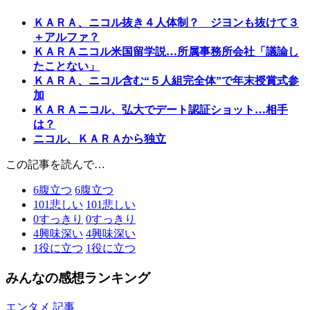
ＫＡＲＡ、ニコル抜き４人体制？ ジヨンも抜けて３
＋アルファ？
ＫＡＲＡニコル米国留学説…所属事務所会社「議論し
たことない」
ＫＡＲＡ、ニコル含む“５人組完全体”で年末授賞式参
加
ＫＡＲＡニコル、弘大でデート認証ショット…相手
は？
ニコル、ＫＡＲＡから独立
この記事を読んで…
6
腹立つ
6
腹立つ
101
悲しい
101
悲しい
0
すっきり
0
すっきり
4
興味深い
4
興味深い
1
役に立つ
1
役に立つ
みんなの感想ランキング
エンタメ 記事