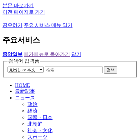
본문 바로가기
이전 페이지로 가기
공유하기
주요 서비스 메뉴 열기
주요서비스
중앙일보
메가메뉴로 돌아가기
닫기
검색어 입력폼
검색
HOME
最新記事
ニュース
政治
経済
国際・日本
北朝鮮
社会・文化
スポーツ