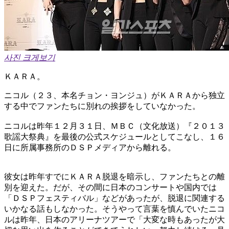
사진 크게보기
ＫＡＲＡ。
ニコル（２３、本名チョン・ヨンジュ）がＫＡＲＡから独立
する中でファンたちに別れの挨拶をしていなかった。
ニコルは昨年１２月３１日、ＭＢＣ（文化放送）『２０１３
歌謡大祭典』を最後の公式スケジュールとしてこなし、１６
日に所属事務所のＤＳＰメディアから離れる。
彼女は昨年すでにＫＡＲＡ脱退を暗示し、ファンたちとの離
別を迎えた。だが、その間に日本のコンサートや国内では
「ＤＳＰフェスティバル」などがあったが、脱退に関連する
いかなる話もしなかった。そうやって言葉を慎んでいたニコ
ルは昨年、日本のアリーナツアーで「大変な時もあったが大