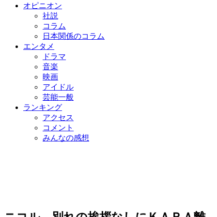
オピニオン
社説
コラム
日本関係のコラム
エンタメ
ドラマ
音楽
映画
アイドル
芸能一般
ランキング
アクセス
コメント
みんなの感想
ニコル、別れの挨拶なしにＫＡＲＡ離