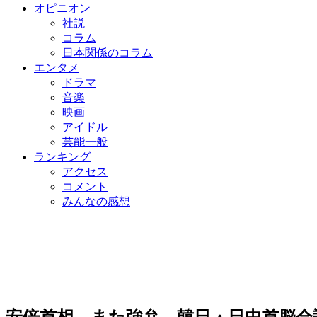
オピニオン
社説
コラム
日本関係のコラム
エンタメ
ドラマ
音楽
映画
アイドル
芸能一般
ランキング
アクセス
コメント
みんなの感想
安倍首相、また強弁…韓日・日中首脳会