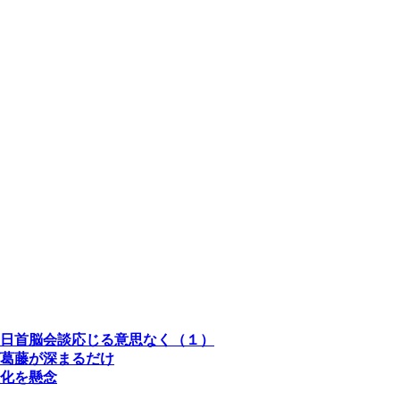
日首脳会談応じる意思なく（１）
葛藤が深まるだけ
化を懸念