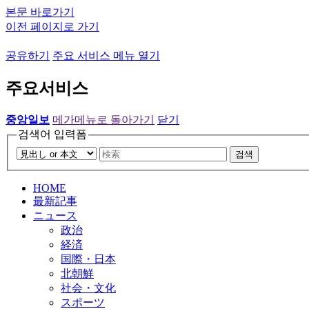
본문 바로가기
이전 페이지로 가기
공유하기
주요 서비스 메뉴 열기
주요서비스
중앙일보
메가메뉴로 돌아가기
닫기
검색어 입력폼
검색
HOME
最新記事
ニュース
政治
経済
国際・日本
北朝鮮
社会・文化
スポーツ