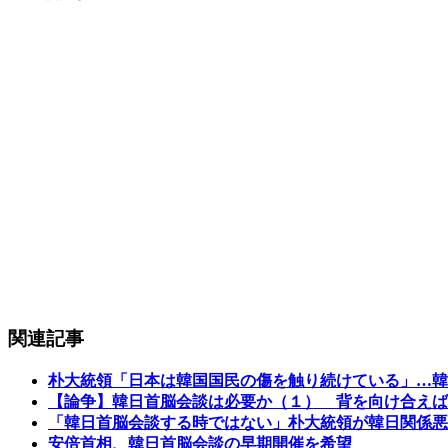
関連記事
朴大統領「日本は韓国国民の傷を触り続けている」…韓
【論争】韓日首脳会談は必要か（１） 背を向け合えば
「韓日首脳会談する時ではない」朴大統領が韓日関係悪
安倍首相、韓日首脳会談の早期開催を希望