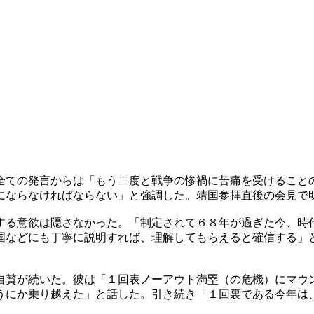
全ての発言からは「もう二度と戦争の惨禍に苦痛を受けること
にならなければならない」と強調した。靖国参拝直後の会見で
する意欲は隠さなかった。「制定されて６８年が過ぎた今、時
国などにも丁寧に説明すれば、理解してもらえると確信する」
自賛が続いた。彼は「１回表ノーアウト満塁（の危機）にマウ
うにか乗り越えた」と話した。引き続き「１回裏である今年は