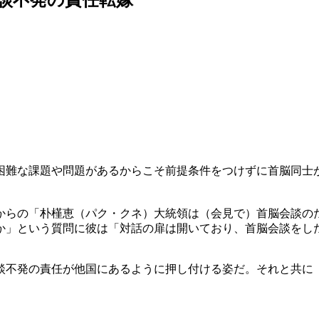
困難な課題や問題があるからこそ前提条件をつけずに首脳同士
からの「朴槿恵（パク・クネ）大統領は（会見で）首脳会談の
か」という質問に彼は「対話の扉は開いており、首脳会談をし
談不発の責任が他国にあるように押し付ける姿だ。それと共に