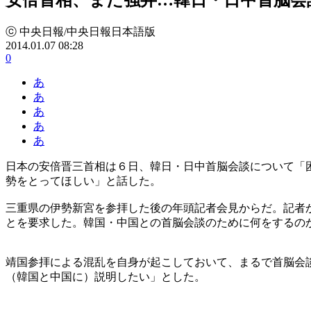
ⓒ 中央日報/中央日報日本語版
2014.01.07 08:28
0
あ
あ
あ
あ
あ
日本の安倍晋三首相は６日、韓日・日中首脳会談について「
勢をとってほしい」と話した。
三重県の伊勢新宮を参拝した後の年頭記者会見からだ。記者
とを要求した。韓国・中国との首脳会談のために何をするの
靖国参拝による混乱を自身が起こしておいて、まるで首脳会
（韓国と中国に）説明したい」とした。