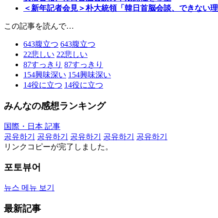
＜新年記者会見＞朴大統領「韓日首脳会談、できない
この記事を読んで…
643
腹立つ
643
腹立つ
22
悲しい
22
悲しい
87
すっきり
87
すっきり
154
興味深い
154
興味深い
14
役に立つ
14
役に立つ
みんなの感想ランキング
国際・日本 記事
공유하기
공유하기
공유하기
공유하기
공유하기
リンクコピーが完了しました。
포토뷰어
뉴스 메뉴 보기
最新記事