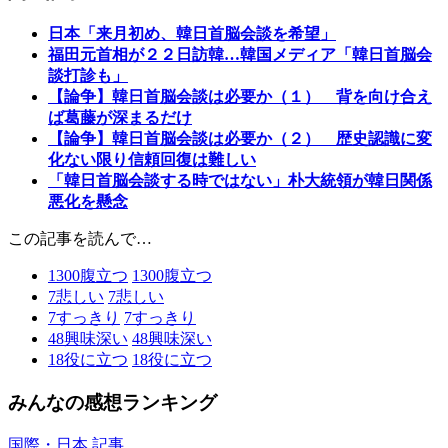
日本「来月初め、韓日首脳会談を希望」
福田元首相が２２日訪韓…韓国メディア「韓日首脳会
談打診も」
【論争】韓日首脳会談は必要か（１） 背を向け合え
ば葛藤が深まるだけ
【論争】韓日首脳会談は必要か（２） 歴史認識に変
化ない限り信頼回復は難しい
「韓日首脳会談する時ではない」朴大統領が韓日関係
悪化を懸念
この記事を読んで…
1300
腹立つ
1300
腹立つ
7
悲しい
7
悲しい
7
すっきり
7
すっきり
48
興味深い
48
興味深い
18
役に立つ
18
役に立つ
みんなの感想ランキング
国際・日本 記事