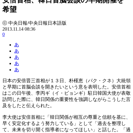
希望
ⓒ 中央日報/中央日報日本語版
2013.11.14 08:36
0
あ
あ
あ
あ
あ
日本の安倍晋三首相が１３日、朴槿恵（パク・クネ）大統領
と早期に首脳会談を開きたいという意を表明した。安倍首相
はこの日午後、李丙ギ（イ・ビョンギ）駐日韓国大使が表敬
訪問した際に、韓日関係の重要性を強調しながらこうした言
及をしたと伝えられた。
李大使は安倍首相に「韓日関係が相互の尊重と信頼を基に、
早く安定化するよう努力している」として「過去を整理し
て、未来を切り開く指導者になってほしい」と話した。「過