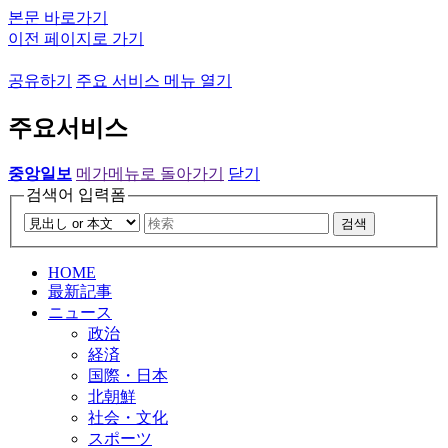
본문 바로가기
이전 페이지로 가기
공유하기
주요 서비스 메뉴 열기
주요서비스
중앙일보
메가메뉴로 돌아가기
닫기
검색어 입력폼
검색
HOME
最新記事
ニュース
政治
経済
国際・日本
北朝鮮
社会・文化
スポーツ