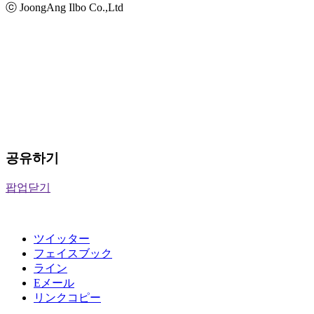
ⓒ JoongAng Ilbo Co.,Ltd
공유하기
팝업닫기
ツイッター
フェイスブック
ライン
Eメール
リンクコピー