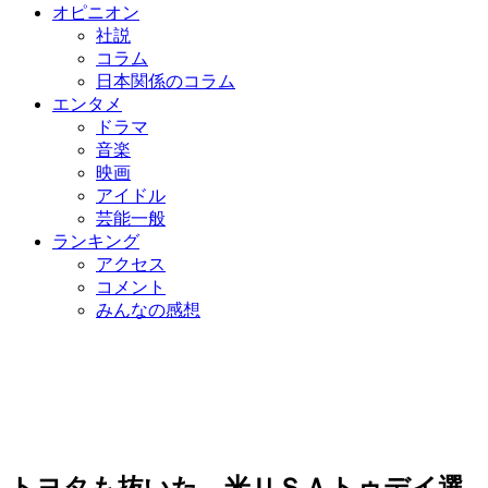
オピニオン
社説
コラム
日本関係のコラム
エンタメ
ドラマ
音楽
映画
アイドル
芸能一般
ランキング
アクセス
コメント
みんなの感想
トヨタも抜いた…米ＵＳＡトゥデイ選