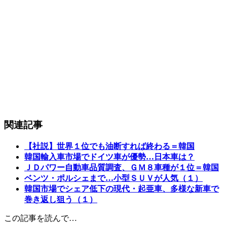
関連記事
【社説】世界１位でも油断すれば終わる＝韓国
韓国輸入車市場でドイツ車が優勢…日本車は？
ＪＤパワー自動車品質調査、ＧＭ８車種が１位＝韓国
ベンツ・ポルシェまで…小型ＳＵＶが人気（１）
韓国市場でシェア低下の現代・起亜車、多様な新車で
巻き返し狙う（１）
この記事を読んで…