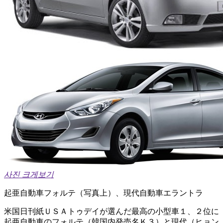
사진 크게보기
起亜自動車フォルテ（写真上）、現代自動車エラントラ
米国日刊紙ＵＳＡトゥデイが選んだ最高の小型車１、２位に
起亜自動車のフォルテ（韓国内発売名Ｋ３）と現代（ヒョン