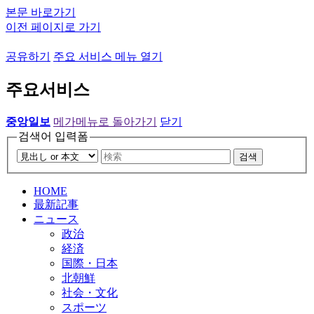
본문 바로가기
이전 페이지로 가기
공유하기
주요 서비스 메뉴 열기
주요서비스
중앙일보
메가메뉴로 돌아가기
닫기
검색어 입력폼
검색
HOME
最新記事
ニュース
政治
経済
国際・日本
北朝鮮
社会・文化
スポーツ