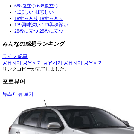
688
腹立つ
688
腹立つ
41
悲しい
41
悲しい
18
すっきり
18
すっきり
179
興味深い
179
興味深い
28
役に立つ
28
役に立つ
みんなの感想ランキング
ライフ 記事
공유하기
공유하기
공유하기
공유하기
공유하기
リンクコピーが完了しました。
포토뷰어
뉴스 메뉴 보기