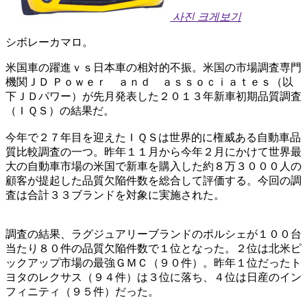
사진 크게보기
シボレーカマロ。
米国車の躍進ｖｓ日本車の相対的不振。米国の市場調査専門
機関ＪＤ Ｐｏｗｅｒ ａｎｄ ａｓｓｏｃｉａｔｅｓ（以
下ＪＤパワー）が先月発表した２０１３年新車初期品質調査
（ＩＱＳ）の結果だ。
今年で２７年目を迎えたＩＱＳは世界的に権威ある自動車品
質比較調査の一つ。昨年１１月から今年２月にかけて世界最
大の自動車市場の米国で新車を購入した約８万３０００人の
顧客が提起した品質欠陥件数を総合して評価する。今回の調
査は合計３３ブランドを対象に実施された。
調査の結果、ラグジュアリーブランドのポルシェが１００台
当たり８０件の品質欠陥件数で１位となった。２位は北米ピ
ックアップ市場の最強ＧＭＣ（９０件）。昨年１位だったト
ヨタのレクサス（９４件）は３位に落ち、４位は日産のイン
フィニティ（９５件）だった。