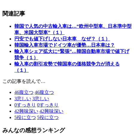
関連記事
韓国で人気の中古輸入車は…“欧州中型車、日本準中型
車、米国大型車”（１）
円安でも値下げしない日本車 なぜ？（１）
韓国輸入車市場でドイツ車が優勢…日本車は？
輸入車シェア拡大に“緊張”…韓国自動車市場で値下げ
競争（１）
輸入車の割引攻勢で韓国車の価格競争力が消える
（１）
この記事を読んで…
46
腹立つ
46
腹立つ
3
悲しい
3
悲しい
0
すっきり
0
すっきり
42
興味深い
42
興味深い
5
役に立つ
5
役に立つ
みんなの感想ランキング