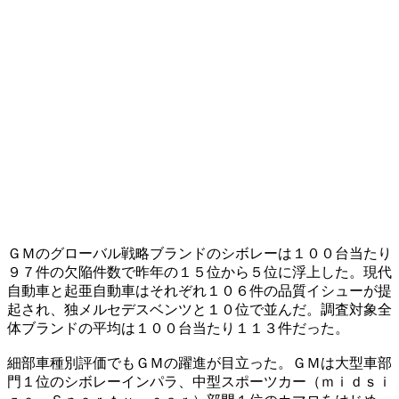
ＧＭのグローバル戦略ブランドのシボレーは１００台当たり
９７件の欠陥件数で昨年の１５位から５位に浮上した。現代
自動車と起亜自動車はそれぞれ１０６件の品質イシューが提
起され、独メルセデスベンツと１０位で並んだ。調査対象全
体ブランドの平均は１００台当たり１１３件だった。
細部車種別評価でもＧＭの躍進が目立った。ＧＭは大型車部
門１位のシボレーインパラ、中型スポーツカー（ｍｉｄｓｉ