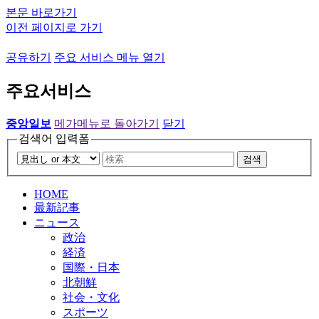
본문 바로가기
이전 페이지로 가기
공유하기
주요 서비스 메뉴 열기
주요서비스
중앙일보
메가메뉴로 돌아가기
닫기
검색어 입력폼
검색
HOME
最新記事
ニュース
政治
経済
国際・日本
北朝鮮
社会・文化
スポーツ