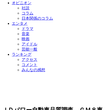
オピニオン
社説
コラム
日本関係のコラム
エンタメ
ドラマ
音楽
映画
アイドル
芸能一般
ランキング
アクセス
コメント
みんなの感想
ＪＤパワー自動車品質調査、ＧＭ８車