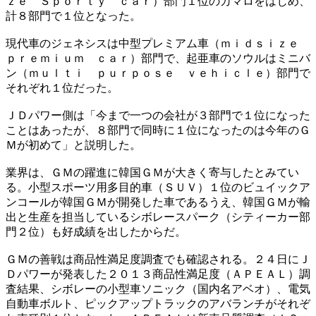
ｚｅ Ｓｐｏｒｔｙ ｃａｒ）部門１位のカマロをはじめ、
計８部門で１位となった。
現代車のジェネシスは中型プレミアム車（ｍｉｄｓｉｚｅ
ｐｒｅｍｉｕｍ ｃａｒ）部門で、起亜車のソウルはミニバ
ン（ｍｕｌｔｉ ｐｕｒｐｏｓｅ ｖｅｈｉｃｌｅ）部門で
それぞれ１位だった。
ＪＤパワー側は「今まで一つの会社が３部門で１位になった
ことはあったが、８部門で同時に１位になったのは今年のＧ
Ｍが初めて」と説明した。
業界は、ＧＭの躍進に韓国ＧＭが大きく寄与したとみてい
る。小型スポーツ用多目的車（ＳＵＶ）１位のビュイックア
ンコールが韓国ＧＭが開発した車であるうえ、韓国ＧＭが輸
出と生産を担当しているシボレースパーク（シティーカー部
門２位）も好成績を出したからだ。
ＧＭの善戦は商品性満足度調査でも確認される。２４日にＪ
Ｄパワーが発表した２０１３商品性満足度（ＡＰＥＡＬ）調
査結果、シボレーの小型車ソニック（国内名アベオ）、電気
自動車ボルト、ピックアップトラックのアバランチがそれぞ