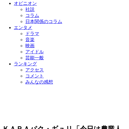
オピニオン
社説
コラム
日本関係のコラム
エンタメ
ドラマ
音楽
映画
アイドル
芸能一般
ランキング
アクセス
コメント
みんなの感想
ＫＡＲＡパク・ギュリ「今日は農業人