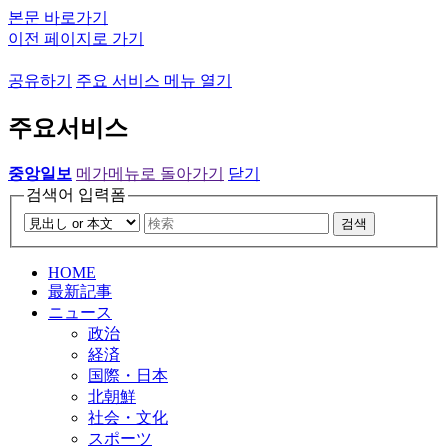
본문 바로가기
이전 페이지로 가기
공유하기
주요 서비스 메뉴 열기
주요서비스
중앙일보
메가메뉴로 돌아가기
닫기
검색어 입력폼
검색
HOME
最新記事
ニュース
政治
経済
国際・日本
北朝鮮
社会・文化
スポーツ