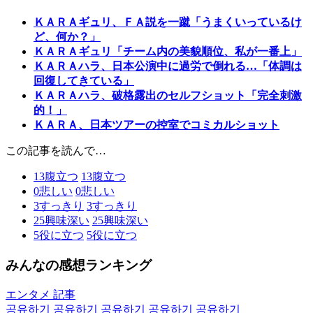
ＫＡＲＡギュリ、ＦＡ説を一蹴「うまくいっているけ
ど、何か？」
ＫＡＲＡギュリ「チーム内の美貌順位、私が一番上」
ＫＡＲＡハラ、日本公演中に過労で倒れる…「体調は
回復してきている」
ＫＡＲＡハラ、破格露出のセルフショット「完全刺激
的！」
ＫＡＲＡ、日本ツアーの控室でコミカルショット
この記事を読んで…
13
腹立つ
13
腹立つ
0
悲しい
0
悲しい
3
すっきり
3
すっきり
25
興味深い
25
興味深い
5
役に立つ
5
役に立つ
みんなの感想ランキング
エンタメ 記事
공유하기
공유하기
공유하기
공유하기
공유하기