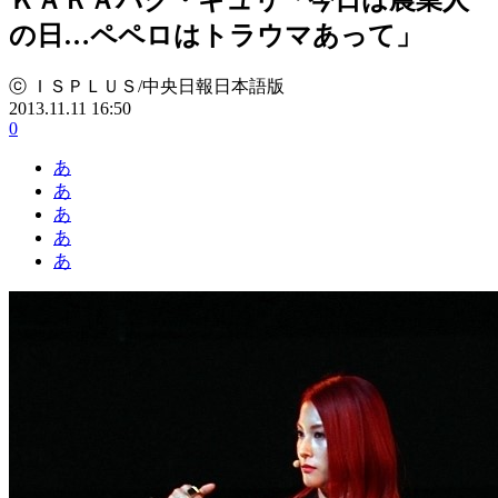
の日…ペペロはトラウマあって」
ⓒ ＩＳＰＬＵＳ/中央日報日本語版
2013.11.11 16:50
0
あ
あ
あ
あ
あ