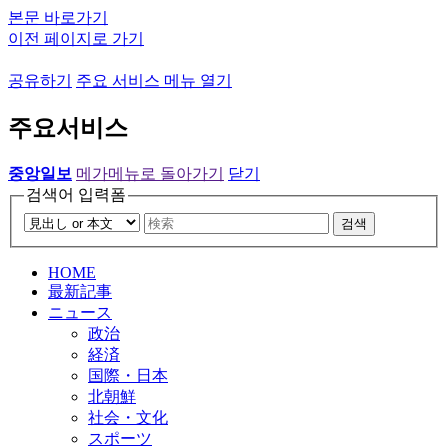
본문 바로가기
이전 페이지로 가기
공유하기
주요 서비스 메뉴 열기
주요서비스
중앙일보
메가메뉴로 돌아가기
닫기
검색어 입력폼
검색
HOME
最新記事
ニュース
政治
経済
国際・日本
北朝鮮
社会・文化
スポーツ