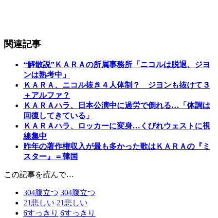
関連記事
“解散説”ＫＡＲＡの所属事務所「ニコルは脱退、ジヨ
ンは熟考中」
ＫＡＲＡ、ニコル抜き４人体制？ ジヨンも抜けて３
＋アルファ？
ＫＡＲＡハラ、日本公演中に過労で倒れる…「体調は
回復してきている」
ＫＡＲＡハラ、ロッカーに変身…くびれウェストに視
線集中
昨年の著作権収入が最も多かった歌はＫＡＲＡの『ミ
スター』＝韓国
この記事を読んで…
304
腹立つ
304
腹立つ
21
悲しい
21
悲しい
6
すっきり
6
すっきり