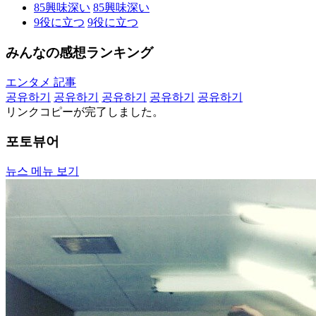
85
興味深い
85
興味深い
9
役に立つ
9
役に立つ
みんなの感想ランキング
エンタメ 記事
공유하기
공유하기
공유하기
공유하기
공유하기
リンクコピーが完了しました。
포토뷰어
뉴스 메뉴 보기