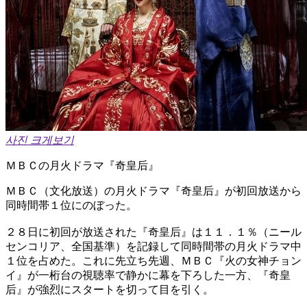
사진 크게보기
ＭＢＣの月火ドラマ『奇皇后』
ＭＢＣ（文化放送）の月火ドラマ『奇皇后』が初回放送から
同時間帯１位にのぼった。
２８日に初回が放送された『奇皇后』は１１．１％（ニール
センコリア、全国基準）を記録して同時間帯の月火ドラマ中
１位を占めた。これに先立ち先週、ＭＢＣ『火の女神チョン
イ』が一桁台の視聴率で静かに幕を下ろした一方、『奇皇
后』が強烈にスタートを切って目を引く。