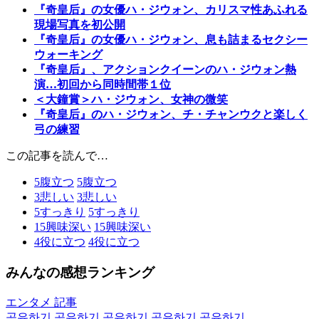
『奇皇后』の女優ハ・ジウォン、カリスマ性あふれる
現場写真を初公開
『奇皇后』の女優ハ・ジウォン、息も詰まるセクシー
ウォーキング
『奇皇后』、アクションクイーンのハ・ジウォン熱
演…初回から同時間帯１位
＜大鐘賞＞ハ・ジウォン、女神の微笑
『奇皇后』のハ・ジウォン、チ・チャンウクと楽しく
弓の練習
この記事を読んで…
5
腹立つ
5
腹立つ
3
悲しい
3
悲しい
5
すっきり
5
すっきり
15
興味深い
15
興味深い
4
役に立つ
4
役に立つ
みんなの感想ランキング
エンタメ 記事
공유하기
공유하기
공유하기
공유하기
공유하기