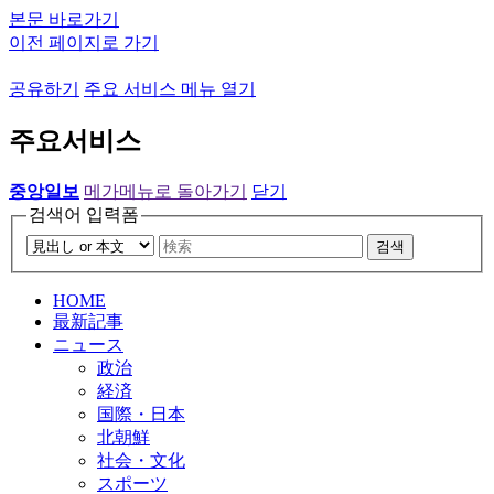
본문 바로가기
이전 페이지로 가기
공유하기
주요 서비스 메뉴 열기
주요서비스
중앙일보
메가메뉴로 돌아가기
닫기
검색어 입력폼
검색
HOME
最新記事
ニュース
政治
経済
国際・日本
北朝鮮
社会・文化
スポーツ