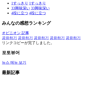
1
すっきり
1
すっきり
33
興味深い
33
興味深い
4
役に立つ
4
役に立つ
みんなの感想ランキング
オピニオン 記事
공유하기
공유하기
공유하기
공유하기
공유하기
リンクコピーが完了しました。
포토뷰어
뉴스 메뉴 보기
最新記事