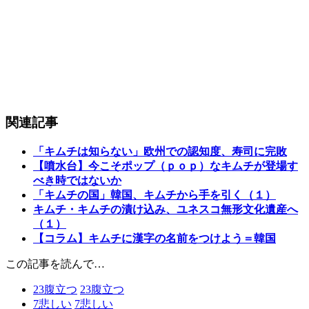
関連記事
「キムチは知らない」欧州での認知度、寿司に完敗
【噴水台】今こそポップ（ｐｏｐ）なキムチが登場す
べき時ではないか
「キムチの国」韓国、キムチから手を引く（１）
キムチ・キムチの漬け込み、ユネスコ無形文化遺産へ
（１）
【コラム】キムチに漢字の名前をつけよう＝韓国
この記事を読んで…
23
腹立つ
23
腹立つ
7
悲しい
7
悲しい