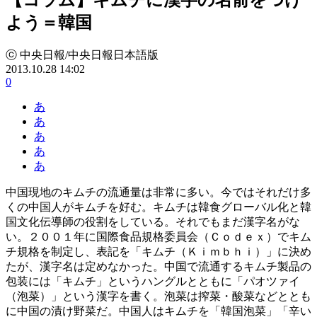
よう＝韓国
ⓒ 中央日報/中央日報日本語版
2013.10.28 14:02
0
あ
あ
あ
あ
あ
中国現地のキムチの流通量は非常に多い。今ではそれだけ多
くの中国人がキムチを好む。キムチは韓食グローバル化と韓
国文化伝導師の役割をしている。それでもまだ漢字名がな
い。２００１年に国際食品規格委員会（Ｃｏｄｅｘ）でキム
チ規格を制定し、表記を「キムチ（Ｋｉｍｂｈｉ）」に決め
たが、漢字名は定めなかった。中国で流通するキムチ製品の
包装には「キムチ」というハングルとともに「パオツァイ
（泡菜）」という漢字を書く。泡菜は搾菜・酸菜などととも
に中国の漬け野菜だ。中国人はキムチを「韓国泡菜」「辛い