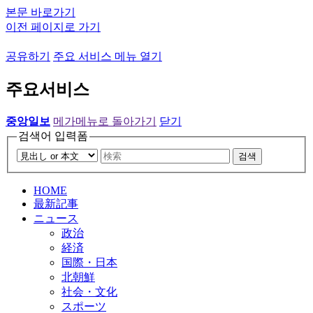
본문 바로가기
이전 페이지로 가기
공유하기
주요 서비스 메뉴 열기
주요서비스
중앙일보
메가메뉴로 돌아가기
닫기
검색어 입력폼
검색
HOME
最新記事
ニュース
政治
経済
国際・日本
北朝鮮
社会・文化
スポーツ