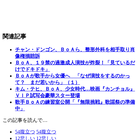
関連記事
チャン・ドンゴン、ＢｏＡら、整形外科を相手取り肖
像権損賠訴
ＢｏＡ、１９禁の過激成人演技が炸裂！「見ているだ
けでドキドキ」
ＢｏＡが歌手から女優へ 「なぜ演技をするのかっ
て？ まだ若いから」（１）
キム・テヒ、ＢｏＡ、少女時代…映画『カンチョル』
ＶＩＰ試写会豪華スター登場
歌手ＢｏＡの練習室公開「『無限挑戦』歌謡祭の準備
中」
この記事を読んで…
54
腹立つ
54
腹立つ
12
悲しい
12
悲しい