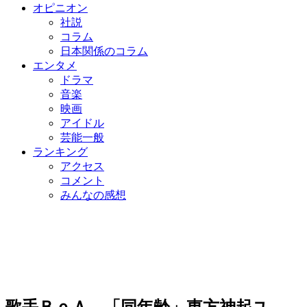
オピニオン
社説
コラム
日本関係のコラム
エンタメ
ドラマ
音楽
映画
アイドル
芸能一般
ランキング
アクセス
コメント
みんなの感想
歌手ＢｏＡ、「同年齢」東方神起ユ