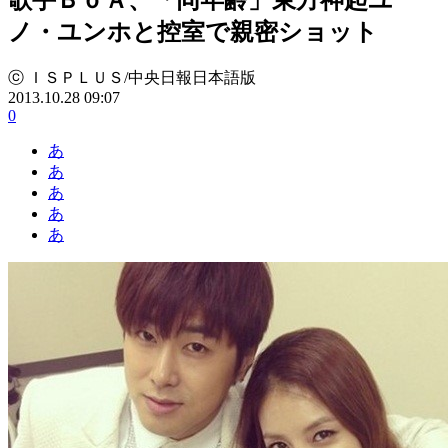
ノ・ユンホと控室で親密ショット
ⓒ ＩＳＰＬＵＳ/中央日報日本語版
2013.10.28 09:07
0
あ
あ
あ
あ
あ