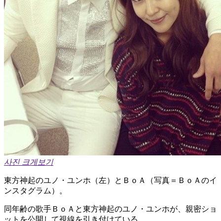
사진 크게보기
東方神起のユノ・ユンホ（左）とＢｏＡ（写真＝ＢｏＡのイ
ンスタグラム）。
同年齢の歌手ＢｏＡと東方神起のユノ・ユンホが、親密ショ
ットを公開して視線を引き付けている。