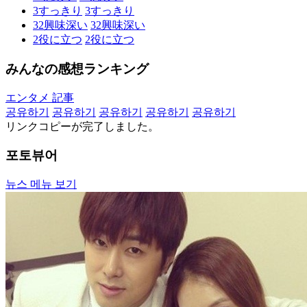
3
すっきり
3
すっきり
32
興味深い
32
興味深い
2
役に立つ
2
役に立つ
みんなの感想ランキング
エンタメ 記事
공유하기
공유하기
공유하기
공유하기
공유하기
リンクコピーが完了しました。
포토뷰어
뉴스 메뉴 보기