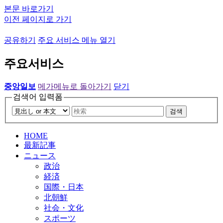
본문 바로가기
이전 페이지로 가기
공유하기
주요 서비스 메뉴 열기
주요서비스
중앙일보
메가메뉴로 돌아가기
닫기
검색어 입력폼
검색
HOME
最新記事
ニュース
政治
経済
国際・日本
北朝鮮
社会・文化
スポーツ