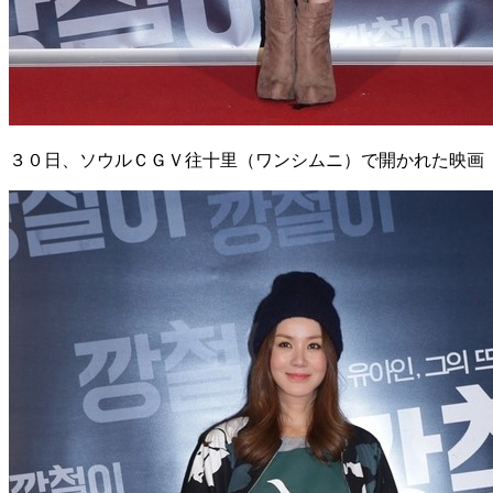
３０日、ソウルＣＧＶ往十里（ワンシムニ）で開かれた映画