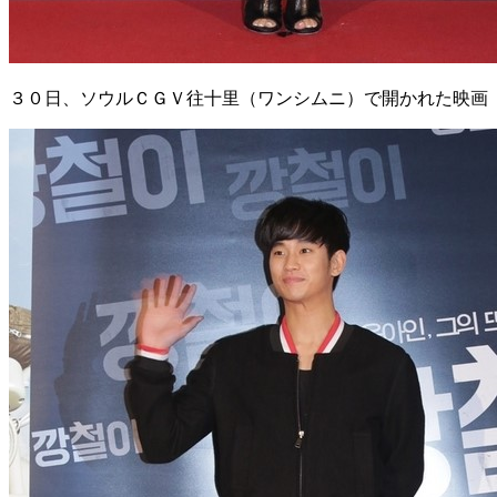
３０日、ソウルＣＧＶ往十里（ワンシムニ）で開かれた映画