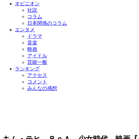
オピニオン
社説
コラム
日本関係のコラム
エンタメ
ドラマ
音楽
映画
アイドル
芸能一般
ランキング
アクセス
コメント
みんなの感想
キム・テヒ、ＢｏＡ、少女時代…映画『