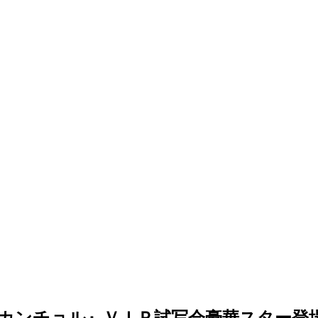
カンチョル』ＶＩＰ試写会豪華スター登