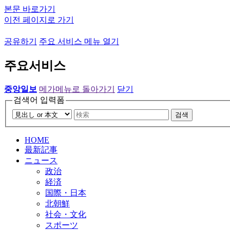
본문 바로가기
이전 페이지로 가기
공유하기
주요 서비스 메뉴 열기
주요서비스
중앙일보
메가메뉴로 돌아가기
닫기
검색어 입력폼
검색
HOME
最新記事
ニュース
政治
経済
国際・日本
北朝鮮
社会・文化
スポーツ