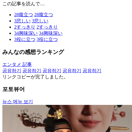
この記事を読んで…
28
腹立つ
28
腹立つ
3
悲しい
3
悲しい
2
すっきり
2
すっきり
34
興味深い
34
興味深い
3
役に立つ
3
役に立つ
みんなの感想ランキング
エンタメ 記事
공유하기
공유하기
공유하기
공유하기
공유하기
リンクコピーが完了しました。
포토뷰어
뉴스 메뉴 보기