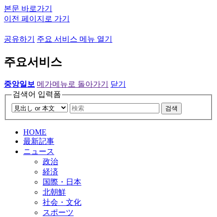
본문 바로가기
이전 페이지로 가기
공유하기
주요 서비스 메뉴 열기
주요서비스
중앙일보
메가메뉴로 돌아가기
닫기
검색어 입력폼
검색
HOME
最新記事
ニュース
政治
経済
国際・日本
北朝鮮
社会・文化
スポーツ