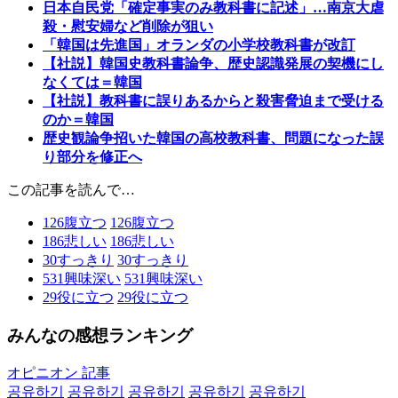
日本自民党「確定事実のみ教科書に記述」…南京大虐
殺・慰安婦など削除が狙い
「韓国は先進国」オランダの小学校教科書が改訂
【社説】韓国史教科書論争、歴史認識発展の契機にし
なくては＝韓国
【社説】教科書に誤りあるからと殺害脅迫まで受ける
のか＝韓国
歴史観論争招いた韓国の高校教科書、問題になった誤
り部分を修正へ
この記事を読んで…
126
腹立つ
126
腹立つ
186
悲しい
186
悲しい
30
すっきり
30
すっきり
531
興味深い
531
興味深い
29
役に立つ
29
役に立つ
みんなの感想ランキング
オピニオン 記事
공유하기
공유하기
공유하기
공유하기
공유하기