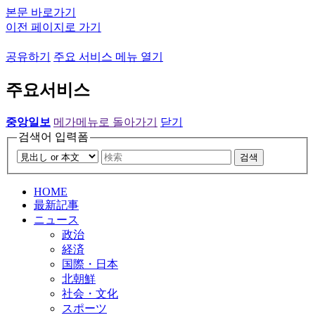
본문 바로가기
이전 페이지로 가기
공유하기
주요 서비스 메뉴 열기
주요서비스
중앙일보
메가메뉴로 돌아가기
닫기
검색어 입력폼
검색
HOME
最新記事
ニュース
政治
経済
国際・日本
北朝鮮
社会・文化
スポーツ