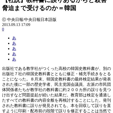
脅迫まで受けるのか＝韓国
ⓒ 中央日報/中央日報日本語版
2013.09.13 17:09
0
あ
あ
あ
あ
あ
出版社である教学社がつくった高校の韓国史教科書が、別の
出版社７社の韓国史教科書とともに修正・補充手続きをとる
ことになった。８月末、韓国史教科書の最終検定結果が発表
された後に一部の歴史学者、民主党国会議員、左派の市民団
体関係者たちが教学社の教科書に約２００カ所の誤りを見つ
け出すなど問題提起が続いた結果だ。教育部は検定を通過し
たすべての教科書の内容全般を再検討することにした。発刊
された教科書に誤りが発見されても、本を回収して誤りを直
すように印刷・配布前の段階で誤りを修正することは当然で