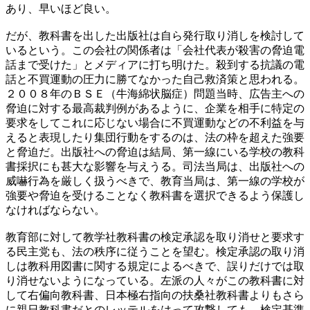
あり、早いほど良い。
だが、教科書を出した出版社は自ら発行取り消しを検討して
いるという。この会社の関係者は「会社代表が殺害の脅迫電
話まで受けた」とメディアに打ち明けた。殺到する抗議の電
話と不買運動の圧力に勝てなかった自己救済策と思われる。
２００８年のＢＳＥ（牛海綿状脳症）問題当時、広告主への
脅迫に対する最高裁判例があるように、企業を相手に特定の
要求をしてこれに応じない場合に不買運動などの不利益を与
えると表現したり集団行動をするのは、法の枠を超えた強要
と脅迫だ。出版社への脅迫は結局、第一線にいる学校の教科
書採択にも甚大な影響を与えうる。司法当局は、出版社への
威嚇行為を厳しく扱うべきで、教育当局は、第一線の学校が
強要や脅迫を受けることなく教科書を選択できるよう保護し
なければならない。
教育部に対して教学社教科書の検定承認を取り消せと要求す
る民主党も、法の秩序に従うことを望む。検定承認の取り消
しは教科用図書に関する規定によるべきで、誤りだけでは取
り消せないようになっている。左派の人々がこの教科書に対
して右偏向教科書、日本極右指向の扶桑社教科書よりもさら
に親日教科書だとのレッテルをはって攻撃しても、検定基準