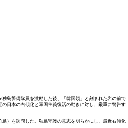
が独島警備隊員を激励した後、「韓国領」と刻まれた岩の前で
近の日本の右傾化と軍国主義復活の動きに対し、厳重に警告す
竹島）を訪問した。独島守護の意志を明らかにし、最近右傾化