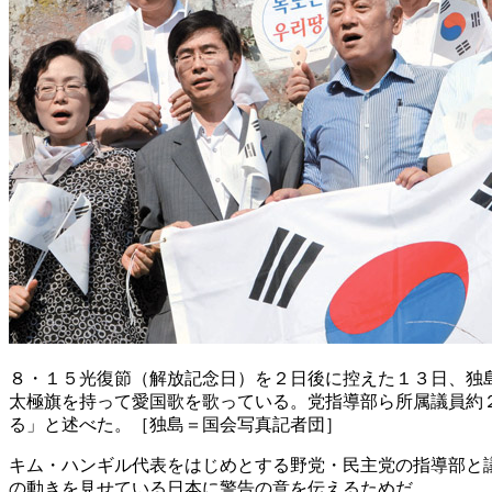
８・１５光復節（解放記念日）を２日後に控えた１３日、独
太極旗を持って愛国歌を歌っている。党指導部ら所属議員約
る」と述べた。［独島＝国会写真記者団］
キム・ハンギル代表をはじめとする野党・民主党の指導部と
の動きを見せている日本に警告の意を伝えるためだ。