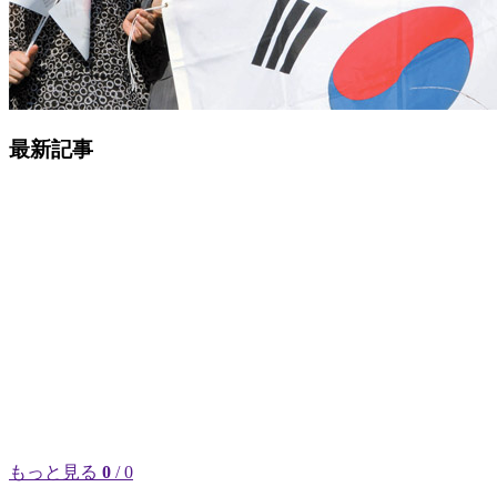
最新記事
もっと見る
0
/ 0