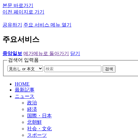
본문 바로가기
이전 페이지로 가기
공유하기
주요 서비스 메뉴 열기
주요서비스
중앙일보
메가메뉴로 돌아가기
닫기
검색어 입력폼
검색
HOME
最新記事
ニュース
政治
経済
国際・日本
北朝鮮
社会・文化
スポーツ