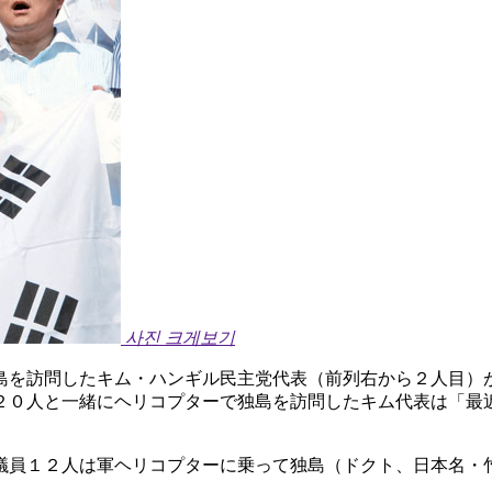
사진 크게보기
島を訪問したキム・ハンギル民主党代表（前列右から２人目）
２０人と一緒にヘリコプターで独島を訪問したキム代表は「最
議員１２人は軍ヘリコプターに乗って独島（ドクト、日本名・