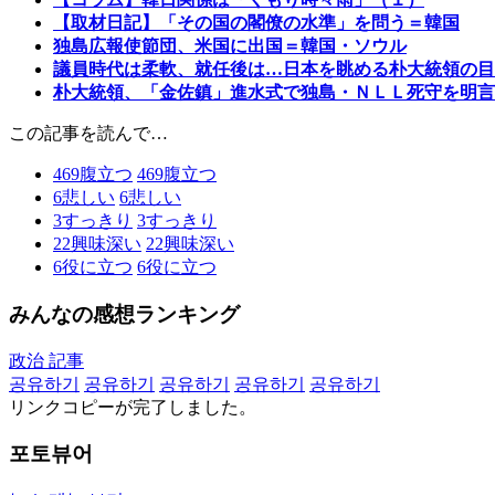
【取材日記】「その国の閣僚の水準」を問う＝韓国
独島広報使節団、米国に出国＝韓国・ソウル
議員時代は柔軟、就任後は…日本を眺める朴大統領の目
朴大統領、「金佐鎮」進水式で独島・ＮＬＬ死守を明言
この記事を読んで…
469
腹立つ
469
腹立つ
6
悲しい
6
悲しい
3
すっきり
3
すっきり
22
興味深い
22
興味深い
6
役に立つ
6
役に立つ
みんなの感想ランキング
政治 記事
공유하기
공유하기
공유하기
공유하기
공유하기
リンクコピーが完了しました。
포토뷰어