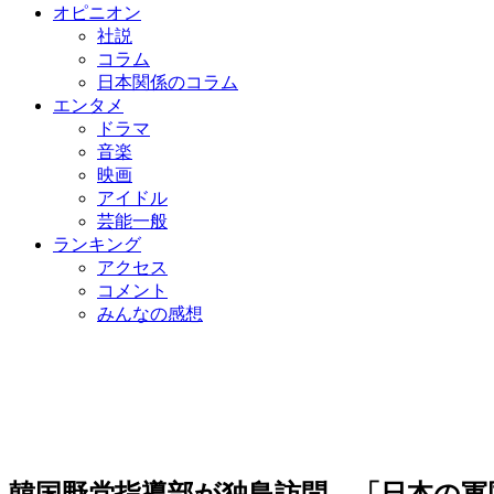
オピニオン
社説
コラム
日本関係のコラム
エンタメ
ドラマ
音楽
映画
アイドル
芸能一般
ランキング
アクセス
コメント
みんなの感想
韓国野党指導部が独島訪問 「日本の軍