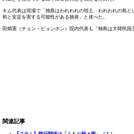
キム代表は現場で「独島はわれわれの領土、われわれの島と
和と安定を害する可能性がある挑発」と述べた。
田炳憲（チョン・ビョンホン）院内代表も「独島は大韓民国
関連記事
【コラム】韓日関係は「くもり時々雨」（１）