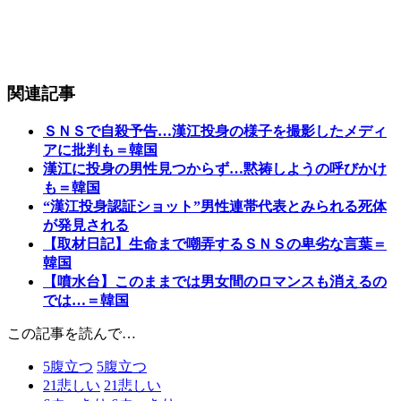
関連記事
ＳＮＳで自殺予告…漢江投身の様子を撮影したメディ
アに批判も＝韓国
漢江に投身の男性見つからず…黙祷しようの呼びかけ
も＝韓国
“漢江投身認証ショット”男性連帯代表とみられる死体
が発見される
【取材日記】生命まで嘲弄するＳＮＳの卑劣な言葉＝
韓国
【噴水台】このままでは男女間のロマンスも消えるの
では…＝韓国
この記事を読んで…
5
腹立つ
5
腹立つ
21
悲しい
21
悲しい