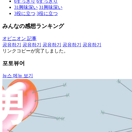
6
すっきり
6
すっきり
31
興味深い
31
興味深い
3
役に立つ
3
役に立つ
みんなの感想ランキング
オピニオン 記事
공유하기
공유하기
공유하기
공유하기
공유하기
リンクコピーが完了しました。
포토뷰어
뉴스 메뉴 보기