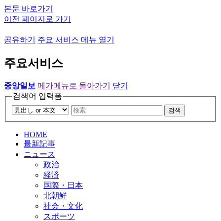
본문 바로가기
이전 페이지로 가기
공유하기
주요 서비스 메뉴 열기
주요서비스
중앙일보
메가메뉴로 돌아가기
닫기
검색어 입력폼
검색
HOME
最新記事
ニュース
政治
経済
国際・日本
北朝鮮
社会・文化
スポーツ