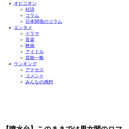
オピニオン
社説
コラム
日本関係のコラム
エンタメ
ドラマ
音楽
映画
アイドル
芸能一般
ランキング
アクセス
コメント
みんなの感想
【噴水台】このままでは男女間のロマ