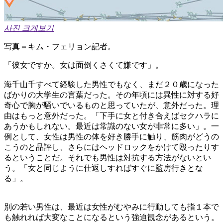
사진 크게보기
写真＝キム・フェリョン記者。
「彼女ですか。女は面倒くさくて嫌です」。
海千山千すべて経験した男性でもなく、まだ２０歳になった
ばかりの大学生の言葉だった。その年頃には異性に対する好
奇心で胸が騒いでいるものと思っていたが、意外だった。理
由はもっと意外だった。「下手に女と付き合えばセクハラに
あうかもしれない。最近は常識のない女が非常に多い」。一
例として、女性は男性の体を好き勝手に触り、筋肉がどうの
こうのと品評し、さらにはヘッドロックをかけて殴ったりす
るということだ。それでも男性は対抗する方法がないとい
う。「女と同じように仕返しすればすぐに監房行きとな
る」。
別の若い男性は、最近は女性がむやみに行動しても指１本で
も触れれば大変なことになるという強迫観念があるという。