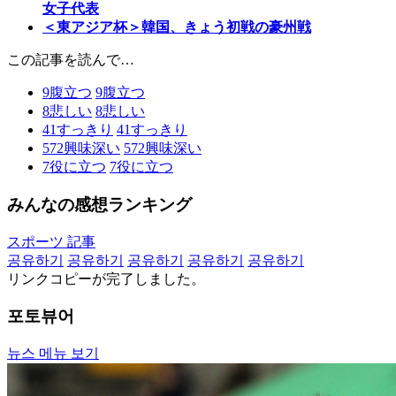
女子代表
＜東アジア杯＞韓国、きょう初戦の豪州戦
この記事を読んで…
9
腹立つ
9
腹立つ
8
悲しい
8
悲しい
41
すっきり
41
すっきり
572
興味深い
572
興味深い
7
役に立つ
7
役に立つ
みんなの感想ランキング
スポーツ 記事
공유하기
공유하기
공유하기
공유하기
공유하기
リンクコピーが完了しました。
포토뷰어
뉴스 메뉴 보기