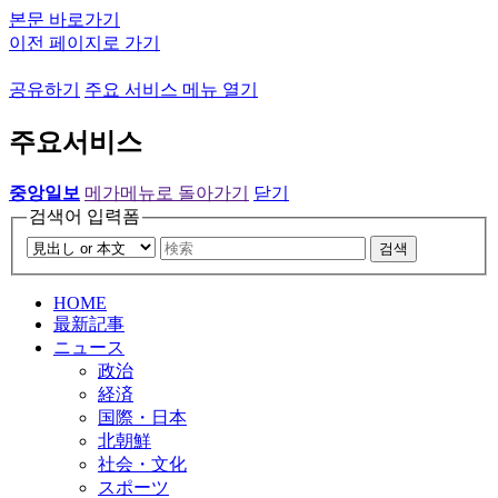
본문 바로가기
이전 페이지로 가기
공유하기
주요 서비스 메뉴 열기
주요서비스
중앙일보
메가메뉴로 돌아가기
닫기
검색어 입력폼
검색
HOME
最新記事
ニュース
政治
経済
国際・日本
北朝鮮
社会・文化
スポーツ