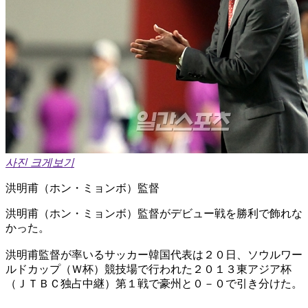
사진 크게보기
洪明甫（ホン・ミョンボ）監督
洪明甫（ホン・ミョンボ）監督がデビュー戦を勝利で飾れな
かった。
洪明甫監督が率いるサッカー韓国代表は２０日、ソウルワー
ルドカップ（Ｗ杯）競技場で行われた２０１３東アジア杯
（ＪＴＢＣ独占中継）第１戦で豪州と０－０で引き分けた。