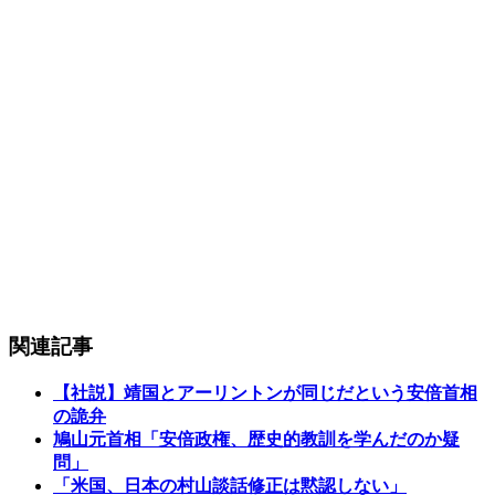
関連記事
【社説】靖国とアーリントンが同じだという安倍首相
の詭弁
鳩山元首相「安倍政権、歴史的教訓を学んだのか疑
問」
「米国、日本の村山談話修正は黙認しない」