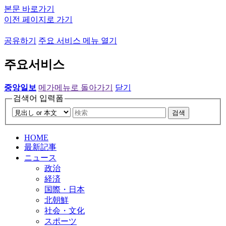
본문 바로가기
이전 페이지로 가기
공유하기
주요 서비스 메뉴 열기
주요서비스
중앙일보
메가메뉴로 돌아가기
닫기
검색어 입력폼
검색
HOME
最新記事
ニュース
政治
経済
国際・日本
北朝鮮
社会・文化
スポーツ