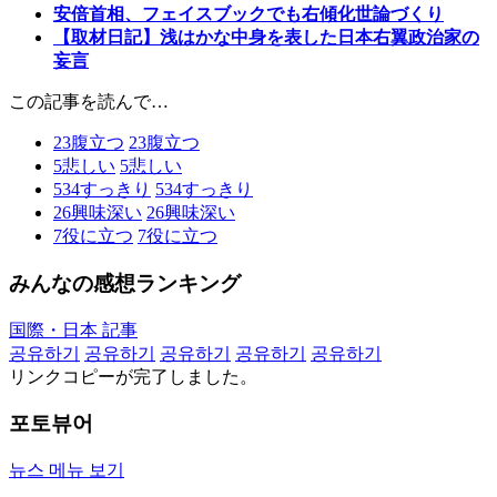
安倍首相、フェイスブックでも右傾化世論づくり
【取材日記】浅はかな中身を表した日本右翼政治家の
妄言
この記事を読んで…
23
腹立つ
23
腹立つ
5
悲しい
5
悲しい
534
すっきり
534
すっきり
26
興味深い
26
興味深い
7
役に立つ
7
役に立つ
みんなの感想ランキング
国際・日本 記事
공유하기
공유하기
공유하기
공유하기
공유하기
リンクコピーが完了しました。
포토뷰어
뉴스 메뉴 보기