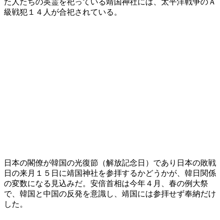
た人たちの英霊を祀っている靖国神社には、太平洋戦争のＡ
級戦犯１４人が合祀されている。
日本の閣僚が韓国の光復節（解放記念日）であり日本の敗戦
日の来月１５日に靖国神社を参拝するかどうかが、韓日関係
の変数になる見込みだ。安倍首相は今年４月、春の例大祭
で、韓国と中国の反発を意識し、靖国には参拝せず奉納だけ
した。