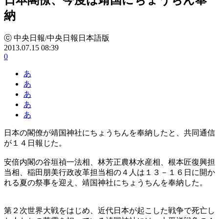
納
ⓒ 中央日報/中央日報日本語版
2013.07.15 08:39
0
あ
あ
あ
あ
あ
日本の閣僚が靖国神社にちょうちんを奉納したと、共同通信
が１４日報じた。
安倍内閣の谷垣禎一法相、林芳正農林水産相、根本匠復興担
当相、稲田朋美行政改革担当相の４人は１３－１６日に開か
れる夏の祭事を迎え、靖国神社にちょうちんを奉納した。
第２次世界大戦をはじめ、近代日本が起こした戦争で死亡し