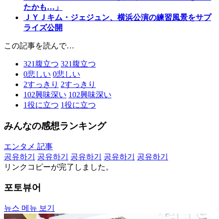
たかも…」
ＪＹＪキム・ジェジュン、横浜公演の練習風景をサプ
ライズ公開
この記事を読んで…
321
腹立つ
321
腹立つ
0
悲しい
0
悲しい
2
すっきり
2
すっきり
102
興味深い
102
興味深い
1
役に立つ
1
役に立つ
みんなの感想ランキング
エンタメ 記事
공유하기
공유하기
공유하기
공유하기
공유하기
リンクコピーが完了しました。
포토뷰어
뉴스 메뉴 보기