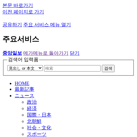
본문 바로가기
이전 페이지로 가기
공유하기
주요 서비스 메뉴 열기
주요서비스
중앙일보
메가메뉴로 돌아가기
닫기
검색어 입력폼
검색
HOME
最新記事
ニュース
政治
経済
国際・日本
北朝鮮
社会・文化
スポーツ