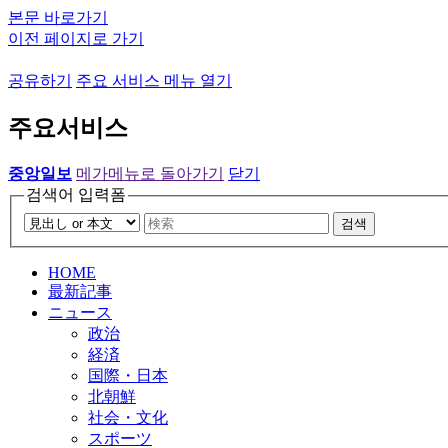
본문 바로가기
이전 페이지로 가기
공유하기
주요 서비스 메뉴 열기
주요서비스
중앙일보
메가메뉴로 돌아가기
닫기
검색어 입력폼
검색
HOME
最新記事
ニュース
政治
経済
国際・日本
北朝鮮
社会・文化
スポーツ