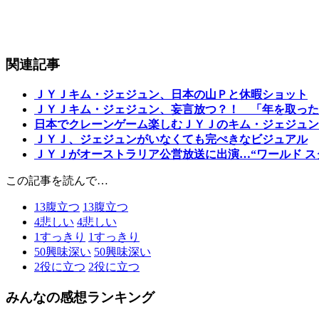
関連記事
ＪＹＪキム・ジェジュン、日本の山Ｐと休暇ショット
ＪＹＪキム・ジェジュン、妄言放つ？！ 「年を取った
日本でクレーンゲーム楽しむＪＹＪのキム・ジェジュン
ＪＹＪ、ジェジュンがいなくても完ぺきなビジュアル
ＪＹＪがオーストラリア公営放送に出演…“ワールド ス
この記事を読んで…
13
腹立つ
13
腹立つ
4
悲しい
4
悲しい
1
すっきり
1
すっきり
50
興味深い
50
興味深い
2
役に立つ
2
役に立つ
みんなの感想ランキング