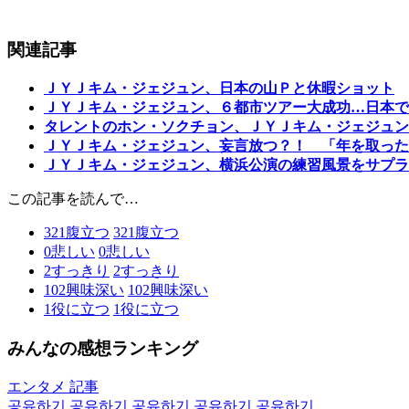
関連記事
ＪＹＪキム・ジェジュン、日本の山Ｐと休暇ショット
ＪＹＪキム・ジェジュン、６都市ツアー大成功…日本で
タレントのホン・ソクチョン、ＪＹＪキム・ジェジュン
ＪＹＪキム・ジェジュン、妄言放つ？！ 「年を取った
ＪＹＪキム・ジェジュン、横浜公演の練習風景をサプラ
この記事を読んで…
321
腹立つ
321
腹立つ
0
悲しい
0
悲しい
2
すっきり
2
すっきり
102
興味深い
102
興味深い
1
役に立つ
1
役に立つ
みんなの感想ランキング
エンタメ 記事
공유하기
공유하기
공유하기
공유하기
공유하기