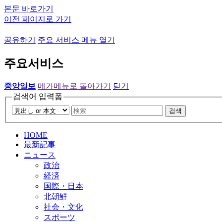
본문 바로가기
이전 페이지로 가기
공유하기
주요 서비스 메뉴 열기
주요서비스
중앙일보
메가메뉴로 돌아가기
닫기
검색어 입력폼
검색
HOME
最新記事
ニュース
政治
経済
国際・日本
北朝鮮
社会・文化
スポーツ