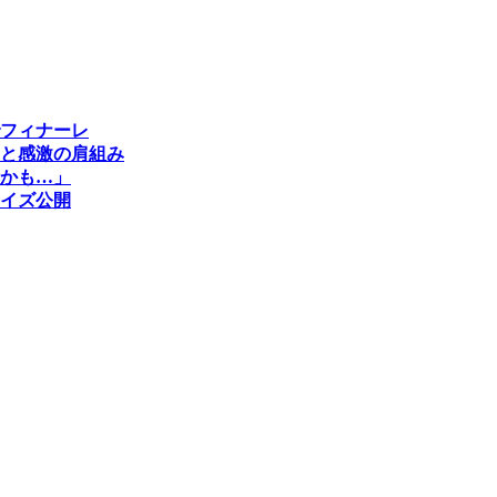
フィナーレ
と感激の肩組み
かも…」
イズ公開