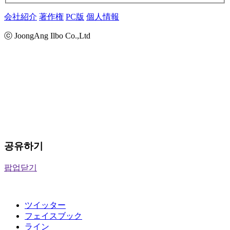
会社紹介
著作権
PC版
個人情報
ⓒ JoongAng Ilbo Co.,Ltd
공유하기
팝업닫기
ツイッター
フェイスブック
ライン