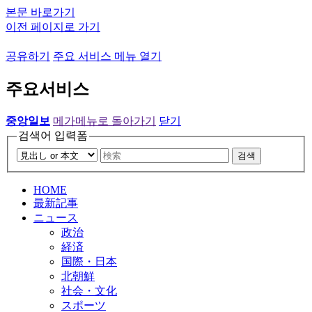
본문 바로가기
이전 페이지로 가기
공유하기
주요 서비스 메뉴 열기
주요서비스
중앙일보
메가메뉴로 돌아가기
닫기
검색어 입력폼
검색
HOME
最新記事
ニュース
政治
経済
国際・日本
北朝鮮
社会・文化
スポーツ