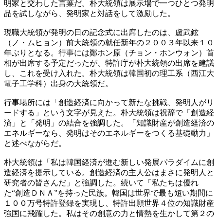
明家と交わした言葉だ。朴大統領は展示場で一つひとつ発明
品を試しながら、発明家と対話をして激励した。
現職大統領が発明の日の記念式に出席したのは、盧武鉉
（ノ・ムヒョン）前大統領の就任新年の２００３年以来１０
年ぶりとなる。行事には鄭ホン原（チョン・ホンウォン）首
相が出席する予定だったが、特許庁が朴大統領の出席を建議
し、これを受け入れた。朴大統領は韓国初の理工系（西江大
電子工学科）出身の大統領だ。
行事場所には「創造経済に向かって新たな挑戦、発明人がリ
ードする」という文字が見えた。朴大統領は祝辞で「創造経
済」と「発明」の結合を強調した。「知識財産が創造経済の
エネルギーなら、発明はそのエネルギーをつくる基礎動力」
と述べながらだ。
朴大統領は「私は韓国経済が進む新しい発展パラダイムに創
造経済を提示している。創造経済の主人公はまさに発明人と
研究者の皆さんだ」と強調した。続いて「私たちは優れ
た“創造ＤＮＡ”を持った民族。韓国は世界で最も短い期間に
１００万号特許登録を実現し、特許出願世界４位の知識財産
強国に飛躍した。私はその創意の力と情熱を生かして第２の