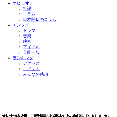
オピニオン
社説
コラム
日本関係のコラム
エンタメ
ドラマ
音楽
映画
アイドル
芸能一般
ランキング
アクセス
コメント
みんなの感想
朴大統領「韓国は優れた創造ＤＮＡを