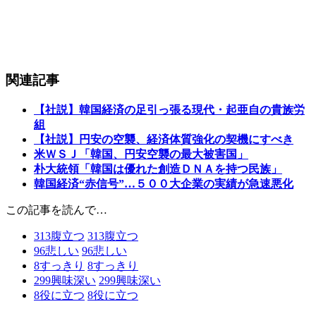
関連記事
【社説】韓国経済の足引っ張る現代・起亜自の貴族労
組
【社説】円安の空襲、経済体質強化の契機にすべき
米ＷＳＪ「韓国、円安空襲の最大被害国」
朴大統領「韓国は優れた創造ＤＮＡを持つ民族」
韓国経済“赤信号”…５００大企業の実績が急速悪化
この記事を読んで…
313
腹立つ
313
腹立つ
96
悲しい
96
悲しい
8
すっきり
8
すっきり
299
興味深い
299
興味深い
8
役に立つ
8
役に立つ