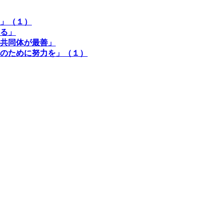
」（１）
る」
共同体が最善」
のために努力を」（１）