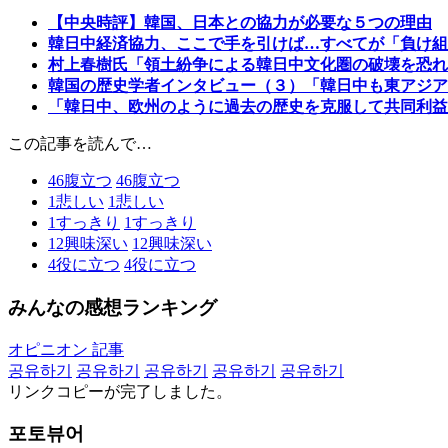
【中央時評】韓国、日本との協力が必要な５つの理由
韓日中経済協力、ここで手を引けば…すべてが「負け組
村上春樹氏「領土紛争による韓日中文化圏の破壊を恐れ
韓国の歴史学者インタビュー（３）「韓日中も東アジア
「韓日中、欧州のように過去の歴史を克服して共同利益
この記事を読んで…
46
腹立つ
46
腹立つ
1
悲しい
1
悲しい
1
すっきり
1
すっきり
12
興味深い
12
興味深い
4
役に立つ
4
役に立つ
みんなの感想ランキング
オピニオン 記事
공유하기
공유하기
공유하기
공유하기
공유하기
リンクコピーが完了しました。
포토뷰어