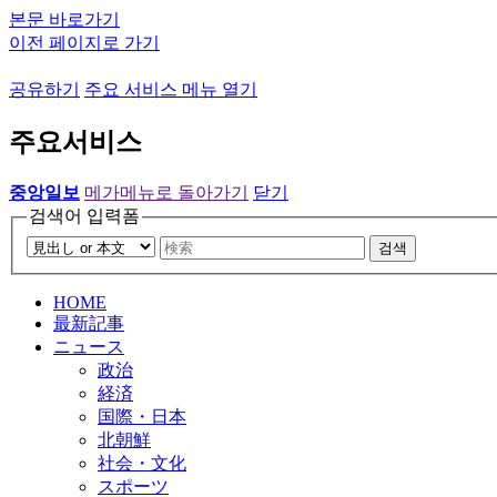
본문 바로가기
이전 페이지로 가기
공유하기
주요 서비스 메뉴 열기
주요서비스
중앙일보
메가메뉴로 돌아가기
닫기
검색어 입력폼
검색
HOME
最新記事
ニュース
政治
経済
国際・日本
北朝鮮
社会・文化
スポーツ