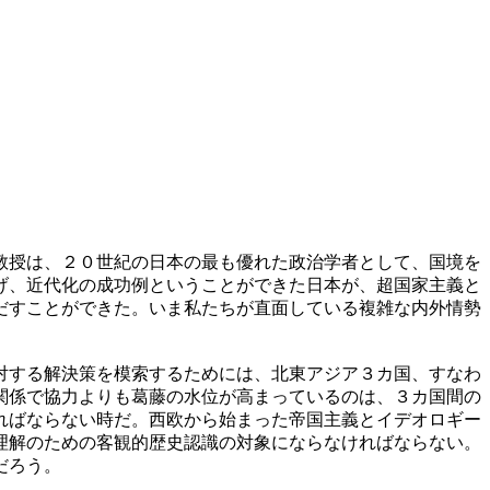
教授は、２０世紀の日本の最も優れた政治学者として、国境を
げ、近代化の成功例ということができた日本が、超国家主義と
だすことができた。いま私たちが直面している複雑な内外情勢
対する解決策を模索するためには、北東アジア３カ国、すなわ
関係で協力よりも葛藤の水位が高まっているのは、３カ国間の
ればならない時だ。西欧から始まった帝国主義とイデオロギー
理解のための客観的歴史認識の対象にならなければならない。
だろう。