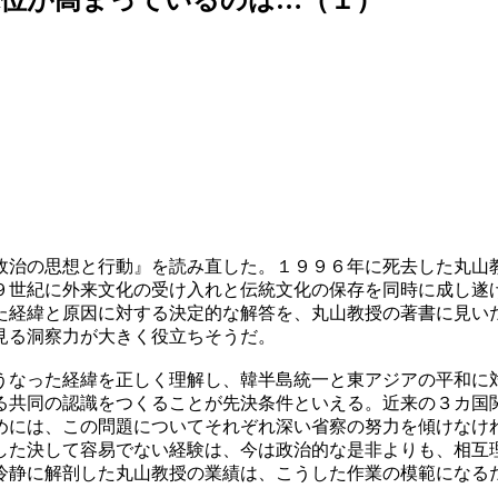
政治の思想と行動』を読み直した。１９９６年に死去した丸山
９世紀に外来文化の受け入れと伝統文化の保存を同時に成し遂
た経緯と原因に対する決定的な解答を、丸山教授の著書に見い
見る洞察力が大きく役立ちそうだ。
うなった経緯を正しく理解し、韓半島統一と東アジアの平和に
る共同の認識をつくることが先決条件といえる。近来の３カ国
めには、この問題についてそれぞれ深い省察の努力を傾けなけ
した決して容易でない経験は、今は政治的な是非よりも、相互
冷静に解剖した丸山教授の業績は、こうした作業の模範になる