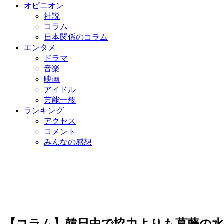
オピニオン
社説
コラム
日本関係のコラム
エンタメ
ドラマ
音楽
映画
アイドル
芸能一般
ランキング
アクセス
コメント
みんなの感想
【コラム】韓日中で協力よりも葛藤の