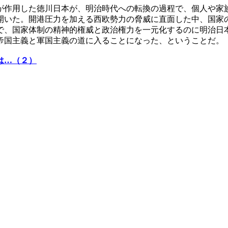
が作用した徳川日本が、明治時代への転換の過程で、個人や家
開いた。開港圧力を加える西欧勢力の脅威に直面した中、国家
で、国家体制の精神的権威と政治権力を一元化するのに明治日
帝国主義と軍国主義の道に入ることになった、ということだ。
は…（２）