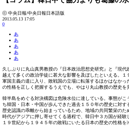
ⓒ 中央日報/中央日報日本語版
2013.05.13 17:05
0
あ
あ
あ
あ
あ
久しぶりに丸山真男教授の『日本政治思想史研究』と『現代
越えて多くの政治学徒に甚大な影響を及ぼしたといえる。１
軍国主義の道に入り、敗戦国の立場に転落するほかはなかっ
の性格を正しく把握するうえでも、やはり丸山教授の歴史を
韓半島をめぐる対決構図は危険水位に達している。事態がこ
ち韓国・日本・中国が歩んできた過去１５０年の歴史に対す
歴史認識の乖離から始まっているため、地域の共同繁栄のた
時代がアジアに押し寄せてくる過程で、韓日中３カ国が経験
１９世紀から１９４５年の敗戦にいたる日本の歴史の性格を