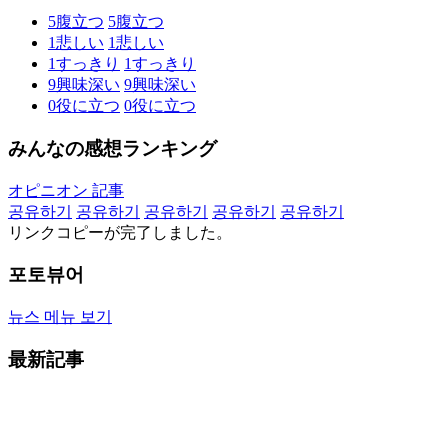
5
腹立つ
5
腹立つ
1
悲しい
1
悲しい
1
すっきり
1
すっきり
9
興味深い
9
興味深い
0
役に立つ
0
役に立つ
みんなの感想ランキング
オピニオン 記事
공유하기
공유하기
공유하기
공유하기
공유하기
リンクコピーが完了しました。
포토뷰어
뉴스 메뉴 보기
最新記事