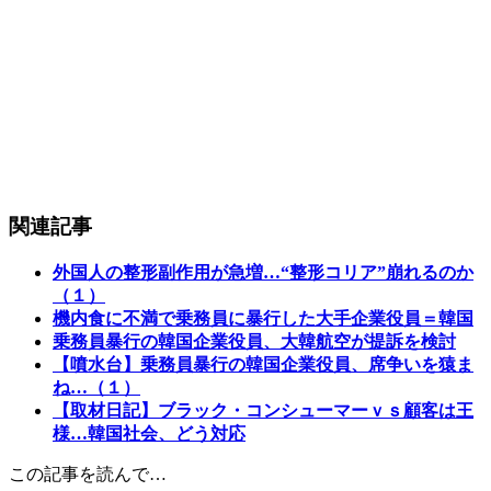
関連記事
外国人の整形副作用が急増…“整形コリア”崩れるのか
（１）
機内食に不満で乗務員に暴行した大手企業役員＝韓国
乗務員暴行の韓国企業役員、大韓航空が提訴を検討
【噴水台】乗務員暴行の韓国企業役員、席争いを猿ま
ね…（１）
【取材日記】ブラック・コンシューマーｖｓ顧客は王
様…韓国社会、どう対応
この記事を読んで…