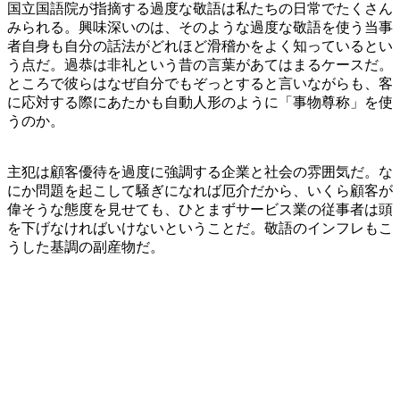
国立国語院が指摘する過度な敬語は私たちの日常でたくさん
みられる。興味深いのは、そのような過度な敬語を使う当事
者自身も自分の話法がどれほど滑稽かをよく知っているとい
う点だ。過恭は非礼という昔の言葉があてはまるケースだ。
ところで彼らはなぜ自分でもぞっとすると言いながらも、客
に応対する際にあたかも自動人形のように「事物尊称」を使
うのか。
主犯は顧客優待を過度に強調する企業と社会の雰囲気だ。な
にか問題を起こして騒ぎになれば厄介だから、いくら顧客が
偉そうな態度を見せても、ひとまずサービス業の従事者は頭
を下げなければいけないということだ。敬語のインフレもこ
うした基調の副産物だ。