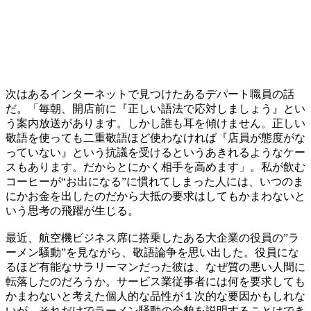
次はあるインターネットで見つけたあるデパート職員の話
だ。「毎朝、開店前に『正しい語法で応対しましょう』とい
う案内放送があります。しかし誰も耳を傾けません。正しい
敬語を使っても二重敬語ほど使わなければ『店員が態度がな
っていない』という抗議を受けるというあきれるようなケー
スもあります。だからとにかく相手を高めます」。私が飲む
コーヒーが“お出になる”に慣れてしまった人には、いつのま
にかお金を出したのだから大抵の要求はしてもかまわないと
いう思考の飛躍が生じる。
最近、航空機ビジネス席に搭乗したある大企業の役員の”ラ
ーメン騒動”を見ながら、敬語論争を思い出した。役員にな
るほど有能なサラリーマンだった彼は、なぜ質の悪い人間に
転落したのだろうか。サービス業従事者には何を要求しても
かまわないと考えた個人的な品性が１次的な要因かもしれな
いが、それだけでラーメン騒動の全貌を説明することはでき