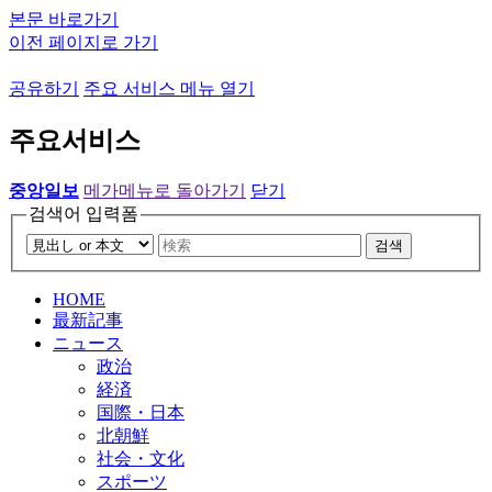
본문 바로가기
이전 페이지로 가기
공유하기
주요 서비스 메뉴 열기
주요서비스
중앙일보
메가메뉴로 돌아가기
닫기
검색어 입력폼
검색
HOME
最新記事
ニュース
政治
経済
国際・日本
北朝鮮
社会・文化
スポーツ