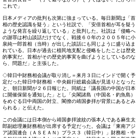
これで」
日本メディアの批判も次第に強まっている。毎日新聞は「首
相の歴史認識を疑う」という社説で、「安倍首相が耳を疑う
ような発言を繰り返している」と批判した。社説は「侵略へ
の謝罪は村山談話だけでなく、戦後６０年の２００５年に小
泉純一郎首相（当時）が出した談話にも同じように盛り込ま
れている。日本が過去に植民地支配と侵略をしたことは歴史
的事実だ。首相がその歴史的事実を曲げようとしているのな
ら、問題だ」と主張した。
◇韓日中財務相会議が取り消し＝来月３日にインドで開く予
定だった韓日中財務相・中央銀行総裁会議が見送りとなった
と、朝日新聞が２６日報じた。同紙は「議長国の中国が日本
に開催保留を通知した」とし「尖閣諸島（中国名・釣魚島）
をめぐる日中両国の対立、閣僚の靖国参拝が背景にあるとみ
られる」と伝えた。
この会議には日本側から靖国参拝波紋の張本人である麻生太
郎副総理兼財務相が出席する予定だった。会議は「東南アジ
ア諸国連合（ＡＳＥＡＮ）プラス３（韓日中）」財務相・中