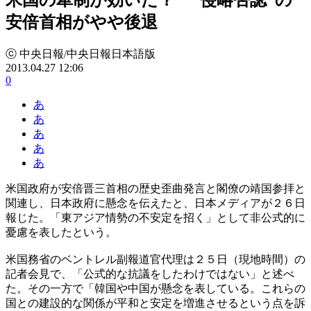
安倍首相がやや後退
ⓒ 中央日報/中央日報日本語版
2013.04.27 12:06
0
あ
あ
あ
あ
あ
米国政府が安倍晋三首相の歴史歪曲発言と閣僚の靖国参拝と
関連し、日本政府に懸念を伝えたと、日本メディアが２６日
報じた。「東アジア情勢の不安定を招く」として非公式的に
憂慮を表したという。
米国務省のベントレル副報道官代理は２５日（現地時間）の
記者会見で、「公式的な抗議をしたわけではない」と述べ
た。その一方で「韓国や中国が懸念を表している。これらの
国との建設的な関係が平和と安定を増進させるという点を訴