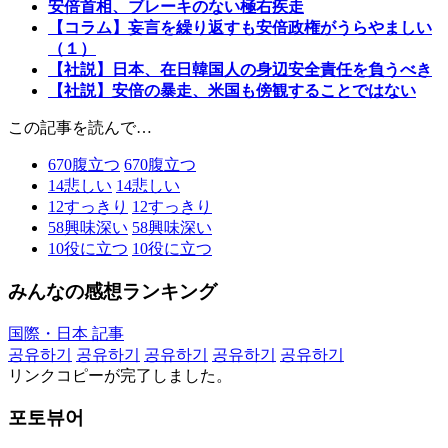
安倍首相、ブレーキのない極右疾走
【コラム】妄言を繰り返すも安倍政権がうらやましい
（１）
【社説】日本、在日韓国人の身辺安全責任を負うべき
【社説】安倍の暴走、米国も傍観することではない
この記事を読んで…
670
腹立つ
670
腹立つ
14
悲しい
14
悲しい
12
すっきり
12
すっきり
58
興味深い
58
興味深い
10
役に立つ
10
役に立つ
みんなの感想ランキング
国際・日本 記事
공유하기
공유하기
공유하기
공유하기
공유하기
リンクコピーが完了しました。
포토뷰어