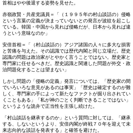
首相はやや後退する姿勢を見せた。
赤嶺政賢・共産党議員＝「（１９９５年の村山談話の）侵略
という言葉の定義が決まっていないとの発言が波紋を起こし
ている。韓国・中国から見れば侵略だが、日本から見れば違
うという意味なのか」
安倍首相＝「（村山談話の）アジア諸国の人々に多大な損害
と苦痛を与えた。その認識では歴代内閣と同じ立場だ。歴史
認識の問題は政治家がとやかく言うことではない。歴史家と
専門家に任せるべきだ。歴史認識と関連した問題が外交・政
治問題化することは望まない」
しかし問題の「侵略の定義」発言については、「歴史家の間
でいろいろな意見があるのは事実」「歴史は確定するのが難
しく、専門家の手によって新たなファクトが掘り出されてい
くこともある」「私が神のごとく判断できることではない」
というような詭弁で正当性を主張し続けた。
「村山談話を継承するのか」という質問に対しては、「継承
する、しないというより、安倍内閣が終戦７０年を迎えて未
来志向的な談話を発表する」と確答を避けた。