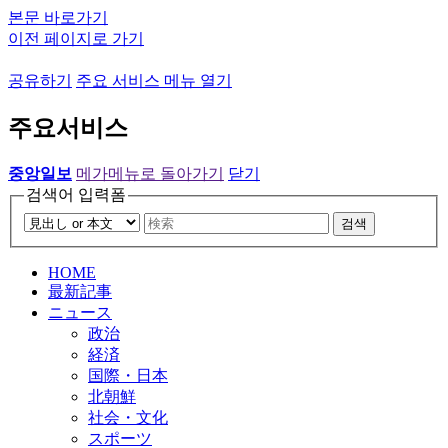
본문 바로가기
이전 페이지로 가기
공유하기
주요 서비스 메뉴 열기
주요서비스
중앙일보
메가메뉴로 돌아가기
닫기
검색어 입력폼
검색
HOME
最新記事
ニュース
政治
経済
国際・日本
北朝鮮
社会・文化
スポーツ