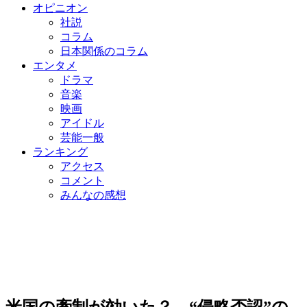
オピニオン
社説
コラム
日本関係のコラム
エンタメ
ドラマ
音楽
映画
アイドル
芸能一般
ランキング
アクセス
コメント
みんなの感想
米国の牽制が効いた？ “侵略否認”の