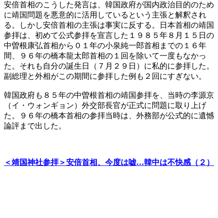
安倍首相のこうした発言は、韓国政府が国内政治目的のため
に靖国問題を悪意的に活用しているという主張と解釈され
る。しかし安倍首相の主張は事実に反する。日本首相の靖国
参拝は、初めて公式参拝を宣言した１９８５年８月１５日の
中曽根康弘首相から０１年の小泉純一郎首相までの１６年
間、９６年の橋本龍太郎首相の１回を除いて一度もなかっ
た。それも自分の誕生日（７月２９日）に私的に参拝した。
副総理と外相がこの期間に参拝した例も２回にすぎない。
韓国政府も８５年の中曽根首相の靖国参拝を、当時の李源京
（イ・ウォンギョン）外交部長官が正式に問題に取り上げ
た。９６年の橋本首相の参拝当時は、外務部が公式的に遺憾
論評まで出した。
＜靖国神社参拝＞安倍首相、今度は嘘…韓中は不快感（２）