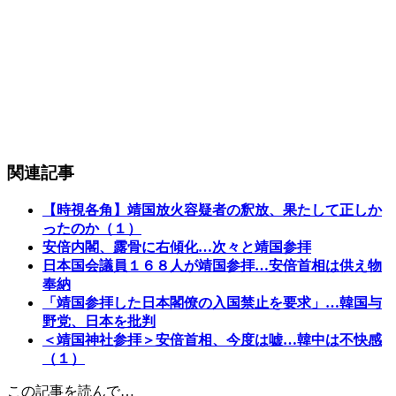
関連記事
【時視各角】靖国放火容疑者の釈放、果たして正しか
ったのか（１）
安倍内閣、露骨に右傾化…次々と靖国参拝
日本国会議員１６８人が靖国参拝…安倍首相は供え物
奉納
「靖国参拝した日本閣僚の入国禁止を要求」…韓国与
野党、日本を批判
＜靖国神社参拝＞安倍首相、今度は嘘…韓中は不快感
（１）
この記事を読んで…