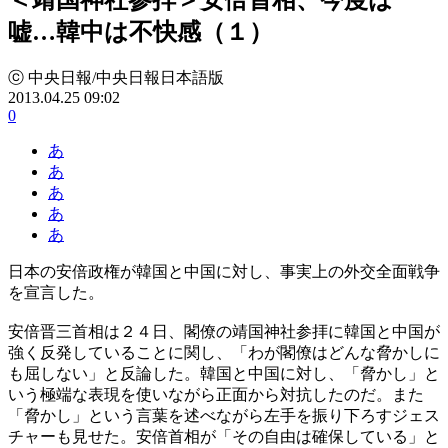
嘘…韓中は不快感（１）
ⓒ 中央日報/中央日報日本語版
2013.04.25 09:02
0
あ
あ
あ
あ
あ
日本の安倍政権が韓国と中国に対し、事実上の外交全面戦争
を宣言した。
安倍晋三首相は２４日、閣僚の靖国神社参拝に韓国と中国が
強く反発していることに関し、「わが閣僚はどんな脅かしに
も屈しない」と反論した。韓国と中国に対し、「脅かし」と
いう極端な表現を使いながら正面から対抗したのだ。また
「脅かし」という言葉を述べながら左手を振り下ろすジェス
チャーも見せた。安倍首相が「その自由は確保している」と