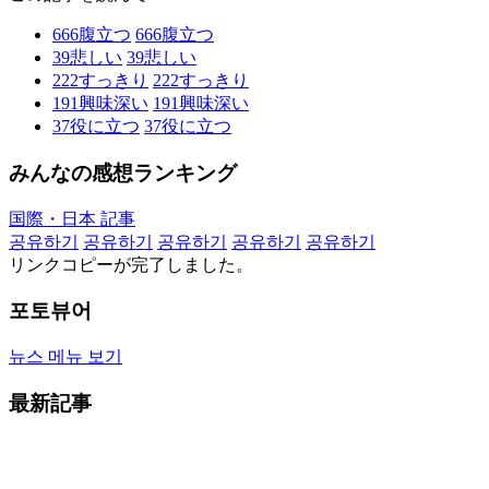
666
腹立つ
666
腹立つ
39
悲しい
39
悲しい
222
すっきり
222
すっきり
191
興味深い
191
興味深い
37
役に立つ
37
役に立つ
みんなの感想ランキング
国際・日本 記事
공유하기
공유하기
공유하기
공유하기
공유하기
リンクコピーが完了しました。
포토뷰어
뉴스 메뉴 보기
最新記事