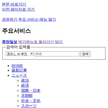
본문 바로가기
이전 페이지로 가기
공유하기
주요 서비스 메뉴 열기
주요서비스
중앙일보
메가메뉴로 돌아가기
닫기
검색어 입력폼
검색
HOME
最新記事
ニュース
政治
経済
国際・日本
北朝鮮
社会・文化
スポーツ