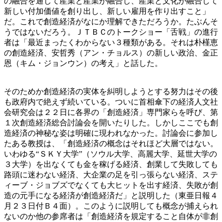
の融合を通じて産業と産業が融合し、産業と文化が融合して
新しい付加価値を創り出し、新しい雇用を作り出すこと」
だ。これで創造経済がなにか理解できただろうか。たぶんそ
うではないだろう。ＪＴＢＣのトークショー「舌戦」の進行
者は「最近まったくわからない３種類がある。それは朴槿恵
の創造経済、安哲秀（アン・チョルス）の新しい政治、金正
恩（キム・ジョンウン）の考え」と話した。
そのためか創造経済の実体を糾明しようとする努力はその後
も政府内で絶えず続いている。ついに首相傘下の経済人文社
会研究会は２２日に各界の「創造経済」専門家らを呼び、第
１次創造経済総合討論会を開いたりした。しかしここでも創
造経済の神秘な姿は明確に現われなかった。討論会に参加し
たある教授は、「創造経済の概念はそれほど大層ではない。
いわゆる“ＳＫＹ大学”（ソウル大学、高麗大学、延世大学の
３大学）を出なくても金を稼げる経済、創業して失敗しても
路頭に迷わない経済、大企業の足を引っ張らない経済、ステ
ィーブ・ジョブズでなくても大ヒットを出す経済、失敗が創
造の元手になる経済が創造経済だ」と説明した（東亜日報４
月２３日付Ｂ４面）。このように説明しても概念が捕えられ
ないのか他の参席者は「創造経済を規定すること自体が非創