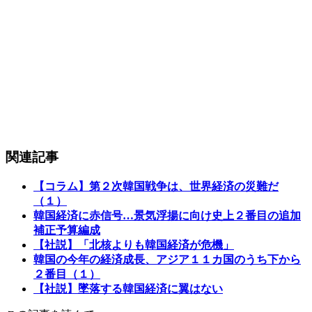
関連記事
【コラム】第２次韓国戦争は、世界経済の災難だ
（１）
韓国経済に赤信号…景気浮揚に向け史上２番目の追加
補正予算編成
【社説】「北核よりも韓国経済が危機」
韓国の今年の経済成長、アジア１１カ国のうち下から
２番目（１）
【社説】墜落する韓国経済に翼はない