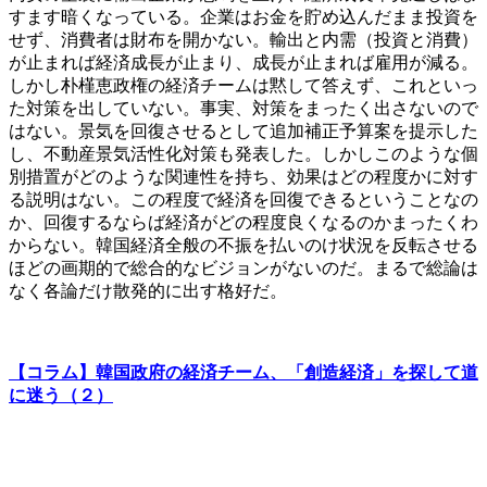
すます暗くなっている。企業はお金を貯め込んだまま投資を
せず、消費者は財布を開かない。輸出と内需（投資と消費）
が止まれば経済成長が止まり、成長が止まれば雇用が減る。
しかし朴槿恵政権の経済チームは黙して答えず、これといっ
た対策を出していない。事実、対策をまったく出さないので
はない。景気を回復させるとして追加補正予算案を提示した
し、不動産景気活性化対策も発表した。しかしこのような個
別措置がどのような関連性を持ち、効果はどの程度かに対す
る説明はない。この程度で経済を回復できるということなの
か、回復するならば経済がどの程度良くなるのかまったくわ
からない。韓国経済全般の不振を払いのけ状況を反転させる
ほどの画期的で総合的なビジョンがないのだ。まるで総論は
なく各論だけ散発的に出す格好だ。
【コラム】韓国政府の経済チーム、「創造経済」を探して道
に迷う（２）