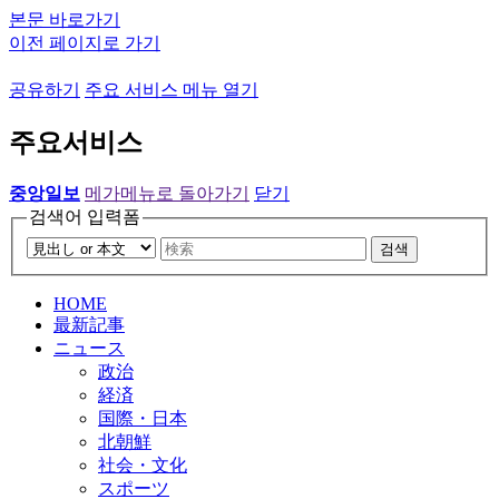
본문 바로가기
이전 페이지로 가기
공유하기
주요 서비스 메뉴 열기
주요서비스
중앙일보
메가메뉴로 돌아가기
닫기
검색어 입력폼
검색
HOME
最新記事
ニュース
政治
経済
国際・日本
北朝鮮
社会・文化
スポーツ