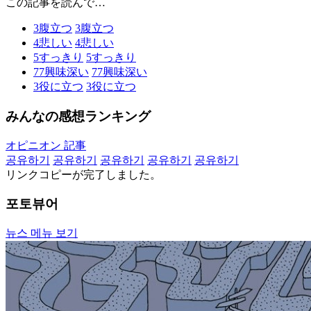
この記事を読んで…
3
腹立つ
3
腹立つ
4
悲しい
4
悲しい
5
すっきり
5
すっきり
77
興味深い
77
興味深い
3
役に立つ
3
役に立つ
みんなの感想ランキング
オピニオン 記事
공유하기
공유하기
공유하기
공유하기
공유하기
リンクコピーが完了しました。
포토뷰어
뉴스 메뉴 보기