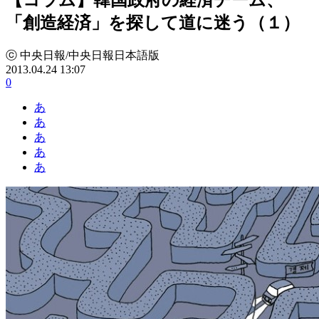
「創造経済」を探して道に迷う（１）
ⓒ 中央日報/中央日報日本語版
2013.04.24 13:07
0
あ
あ
あ
あ
あ