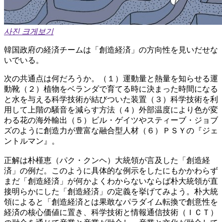
사진 크게보기
韓国政府の経済チームは「創造経済」の方向性を見いだせな
いでいる。
次の共通点は何だろうか。（１）運動量と熱量を知らせる運
動靴（２）植物をベランダで育てる時に決まった時間になる
と水を与える科学技術が結びついた装置（３）科学技術を利
用して上階の騒音を減らす方法（４）外部温度により色が変
わる花の海外輸出（５）ビル・ゲイツやスティーブ・ジョブ
ズのように創造力が豊富な融合型人材（６）ＰＳＹの『ジェ
ントルマン』。
正解は朴槿恵（パク・クンヘ）大統領が言及した「創造経
済」の例だ。このように具体的な例示をしたにもかかわらず
まだ「創造経済」が何かよくわからないならば朴大統領が直
接明らかにした「創造経済」の定義を挙げてみよう。朴大統
領によると「創造経済とは果敢なパラダイム転換で創意性を
経済の核心価値に置き、科学技術と情報通信技術（ＩＣＴ）