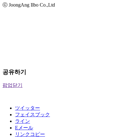
ⓒ JoongAng Ilbo Co.,Ltd
공유하기
팝업닫기
ツイッター
フェイスブック
ライン
Eメール
リンクコピー