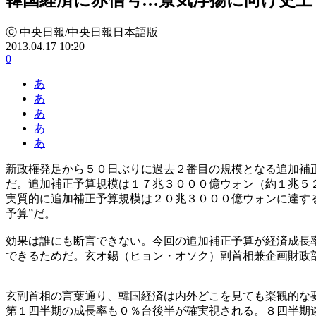
ⓒ 中央日報/中央日報日本語版
2013.04.17 10:20
0
あ
あ
あ
あ
あ
新政権発足から５０日ぶりに過去２番目の規模となる追加補
だ。追加補正予算規模は１７兆３０００億ウォン（約１兆５
実質的に追加補正予算規模は２０兆３０００億ウォンに達す
予算”だ。
効果は誰にも断言できない。今回の追加補正予算が経済成長
できるためだ。玄オ錫（ヒョン・オソク）副首相兼企画財政
玄副首相の言葉通り、韓国経済は内外どこを見ても楽観的な
第１四半期の成長率も０％台後半が確実視される。８四半期