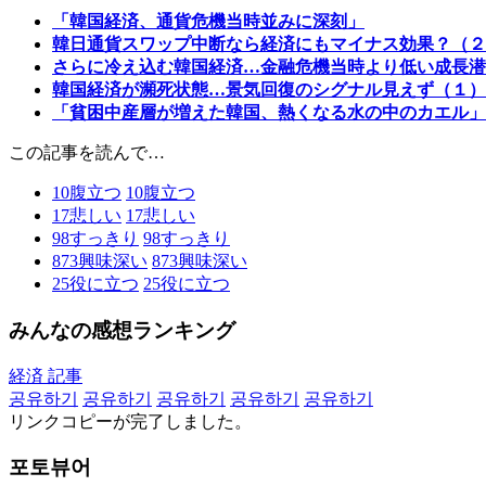
「韓国経済、通貨危機当時並みに深刻」
韓日通貨スワップ中断なら経済にもマイナス効果？（２
さらに冷え込む韓国経済…金融危機当時より低い成長潜
韓国経済が瀕死状態…景気回復のシグナル見えず（１）
「貧困中産層が増えた韓国、熱くなる水の中のカエル」
この記事を読んで…
10
腹立つ
10
腹立つ
17
悲しい
17
悲しい
98
すっきり
98
すっきり
873
興味深い
873
興味深い
25
役に立つ
25
役に立つ
みんなの感想ランキング
経済 記事
공유하기
공유하기
공유하기
공유하기
공유하기
リンクコピーが完了しました。
포토뷰어