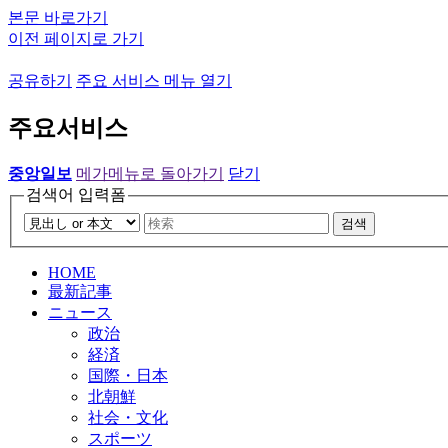
본문 바로가기
이전 페이지로 가기
공유하기
주요 서비스 메뉴 열기
주요서비스
중앙일보
메가메뉴로 돌아가기
닫기
검색어 입력폼
검색
HOME
最新記事
ニュース
政治
経済
国際・日本
北朝鮮
社会・文化
スポーツ