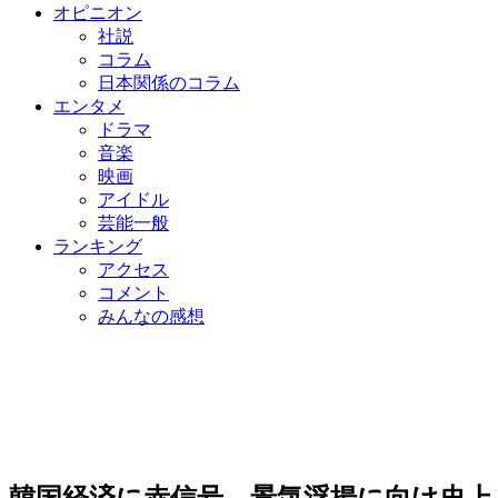
オピニオン
社説
コラム
日本関係のコラム
エンタメ
ドラマ
音楽
映画
アイドル
芸能一般
ランキング
アクセス
コメント
みんなの感想
韓国経済に赤信号…景気浮揚に向け史上