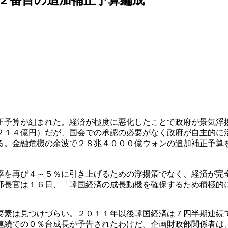
正予算が組まれた。経済が極度に悪化したことで政府が景気浮
２１４億円）だが、国会での承認の必要がなく政府が自主的に
る。金融危機の余波で２８兆４０００億ウォンの追加補正予算
率を再び４～５％に引き上げるための浮揚策でなく、経済が完
部長官は１６日、「韓国経済の成長動機を確保するため積極的
要素は見つけづらい。２０１１年以後韓国経済は７四半期連続
連続での０％台成長が予告されたわけだ。企画財政部関係者は