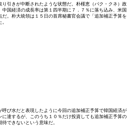
取り引きが中断されたような状態だ。朴槿恵（パク・クネ）政
。中国経済の成長率は第１四半期に７．７％に落ち込み、米国
点だ。朴大統領は１５日の首席秘書官会議で「追加補正予算を
た。
が呼び水だと表現したように今回の追加補正予算で韓国経済が
ンに達するが、このうち１０％だけ投資しても追加補正予算の
期待できないという意味だ。