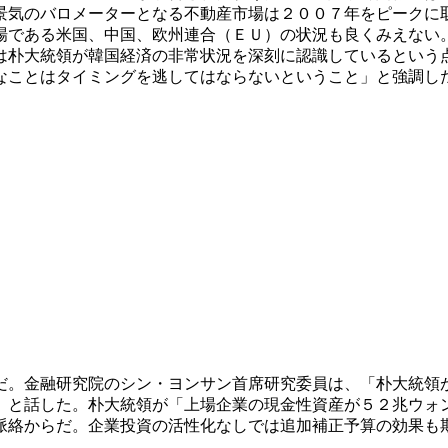
景気のバロメーターとなる不動産市場は２００７年をピークに
場である米国、中国、欧州連合（ＥＵ）の状況も良くみえない
は朴大統領が韓国経済の非常状況を深刻に認識しているという
なことはタイミングを逃してはならないということ」と強調し
だ。金融研究院のシン・ヨンサン首席研究委員は、「朴大統領
」と話した。朴大統領が「上場企業の現金性資産が５２兆ウォ
脈絡からだ。企業投資の活性化なしでは追加補正予算の効果も