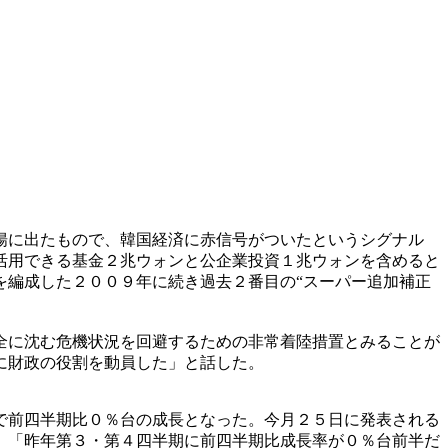
揚に出たもので、韓国経済に赤信号がついたというシグナル
活用できる基金２兆ウォンと公企業投資１兆ウォンを含めると
を編成した２００９年に続き過去２番目の“スーパー追加補正
全に沈む危機状況を回避するための非常着陸措置とみることが
に財政の役割を動員した」と話した。
で前四半期比０％台の成長となった。今月２５日に発表される
、「昨年第３・第４四半期に前四半期比成長率が０％台前半だ