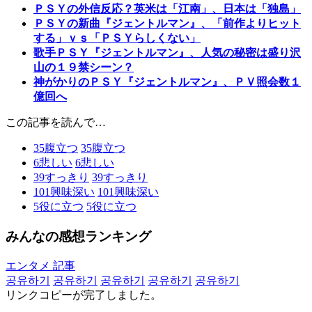
ＰＳＹの外信反応？英米は「江南」、日本は「独島」
ＰＳＹの新曲『ジェントルマン』、「前作よりヒット
する」ｖｓ「ＰＳＹらしくない」
歌手ＰＳＹ『ジェントルマン』、人気の秘密は盛り沢
山の１９禁シーン？
神がかりのＰＳＹ『ジェントルマン』、ＰＶ照会数１
億回へ
この記事を読んで…
35
腹立つ
35
腹立つ
6
悲しい
6
悲しい
39
すっきり
39
すっきり
101
興味深い
101
興味深い
5
役に立つ
5
役に立つ
みんなの感想ランキング
エンタメ 記事
공유하기
공유하기
공유하기
공유하기
공유하기
リンクコピーが完了しました。