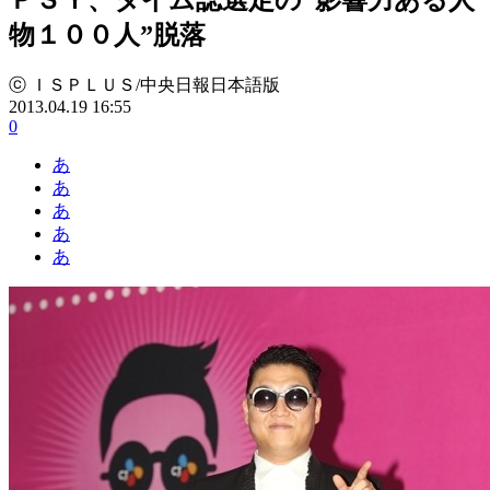
物１００人”脱落
ⓒ ＩＳＰＬＵＳ/中央日報日本語版
2013.04.19 16:55
0
あ
あ
あ
あ
あ