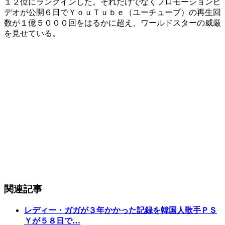
１２位にランクインした。それだけでなくプロモーションビ
デオが公開６日でＹｏｕＴｕｂｅ（ユーチューブ）の再生回
数が１億５０００回をはるかに超え、ワールドスターの威厳
を見せている。
関連記事
レディー・ガガが３年かかった記録を韓国人歌手ＰＳ
Ｙが５８日で…