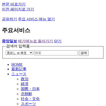
본문 바로가기
이전 페이지로 가기
공유하기
주요 서비스 메뉴 열기
주요서비스
중앙일보
메가메뉴로 돌아가기
닫기
검색어 입력폼
검색
HOME
最新記事
ニュース
政治
経済
国際・日本
北朝鮮
社会・文化
スポーツ