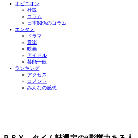
オピニオン
社説
コラム
日本関係のコラム
エンタメ
ドラマ
音楽
映画
アイドル
芸能一般
ランキング
アクセス
コメント
みんなの感想
ＰＳＹ、タイム誌選定の“影響力ある人