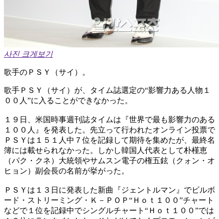
사진 크게보기
歌手のＰＳＹ（サイ）。
歌手ＰＳＹ（サイ）が、タイム誌選定の“影響力ある人物１
００人”に入ることができなかった。
１９日、米国時事週刊誌タイムは『世界で最も影響力のある
１００人』を発表した。先立って行われたオンライン投票で
ＰＳＹは１５１人中７位を記録して期待を集めたが、最終名
簿には載せられなかった。しかし韓国人代表として朴槿恵
（パク・クネ）大統領やサムスン電子の権五鉉（クォン・オ
ヒョン）副会長の名前が挙がった。
ＰＳＹは１３日に発表した新曲『ジェントルマン』でビルボ
ード・ストリーミング・Ｋ－ＰＯＰ“Ｈｏｔ１００”チャート
などで１位を記録中でシングルチャート“Ｈｏｔ１００”では