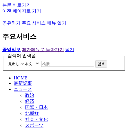
본문 바로가기
이전 페이지로 가기
공유하기
주요 서비스 메뉴 열기
주요서비스
중앙일보
메가메뉴로 돌아가기
닫기
검색어 입력폼
검색
HOME
最新記事
ニュース
政治
経済
国際・日本
北朝鮮
社会・文化
スポーツ