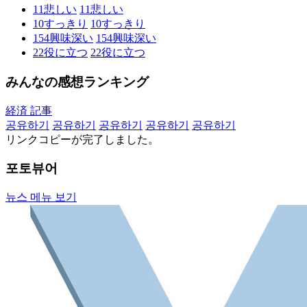
11
悲しい
11
悲しい
10
すっきり
10
すっきり
154
興味深い
154
興味深い
22
役に立つ
22
役に立つ
みんなの感想ランキング
経済 記事
공유하기
공유하기
공유하기
공유하기
공유하기
リンクコピーが完了しました。
포토뷰어
뉴스 메뉴 보기