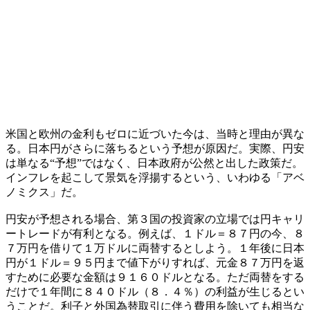
米国と欧州の金利もゼロに近づいた今は、当時と理由が異な
る。日本円がさらに落ちるという予想が原因だ。実際、円安
は単なる“予想”ではなく、日本政府が公然と出した政策だ。
インフレを起こして景気を浮揚するという、いわゆる「アベ
ノミクス」だ。
円安が予想される場合、第３国の投資家の立場では円キャリ
ートレードが有利となる。例えば、１ドル＝８７円の今、８
７万円を借りて１万ドルに両替するとしよう。１年後に日本
円が１ドル＝９５円まで値下がりすれば、元金８７万円を返
すために必要な金額は９１６０ドルとなる。ただ両替をする
だけで１年間に８４０ドル（８．４％）の利益が生じるとい
うことだ。利子と外国為替取引に伴う費用を除いても相当な