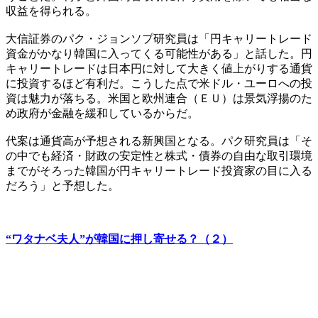
収益を得られる。
大信証券のパク・ジョンソプ研究員は「円キャリートレード
資金がかなり韓国に入ってくる可能性がある」と話した。円
キャリートレードは日本円に対して大きく値上がりする通貨
に投資するほど有利だ。こうした点で米ドル・ユーロへの投
資は魅力が落ちる。米国と欧州連合（ＥＵ）は景気浮揚のた
め政府が金融を緩和しているからだ。
代案は通貨高が予想される新興国となる。パク研究員は「そ
の中でも経済・財政の安定性と株式・債券の自由な取引環境
までがそろった韓国が円キャリートレード投資家の目に入る
だろう」と予想した。
“ワタナベ夫人”が韓国に押し寄せる？（２）