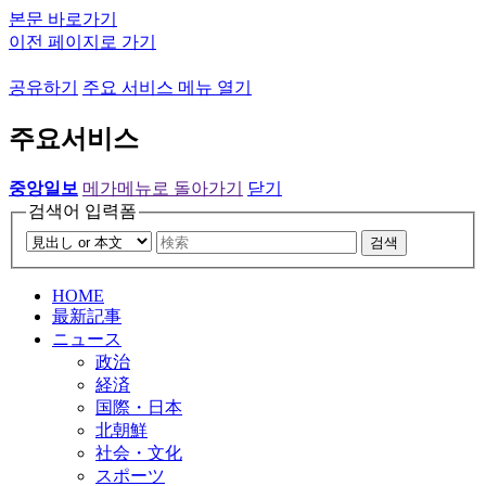
본문 바로가기
이전 페이지로 가기
공유하기
주요 서비스 메뉴 열기
주요서비스
중앙일보
메가메뉴로 돌아가기
닫기
검색어 입력폼
검색
HOME
最新記事
ニュース
政治
経済
国際・日本
北朝鮮
社会・文化
スポーツ