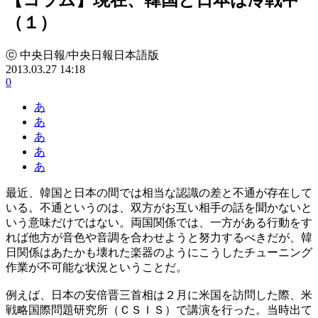
（１）
ⓒ 中央日報/中央日報日本語版
2013.03.27 14:18
0
あ
あ
あ
あ
あ
最近、韓国と日本の間では相当な認識の差と不通が存在して
いる。不通というのは、双方がお互い相手の話を聞かないと
いう意味だけではない。両国関係では、一方がある行動をす
れば他方が音色や音調を合わせようと努力するべきだが、韓
日関係はあたかも壊れた楽器のようにこうしたチューニング
作業が不可能な状況ということだ。
例えば、日本の安倍晋三首相は２月に米国を訪問した際、米
戦略国際問題研究所（ＣＳＩＳ）で講演を行った。当時出て