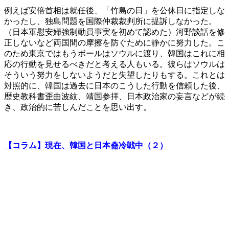
例えば安倍首相は就任後、「竹島の日」を公休日に指定しな
かったし、独島問題を国際仲裁裁判所に提訴しなかった。
（日本軍慰安婦強制動員事実を初めて認めた）河野談話を修
正しないなど両国間の摩擦を防ぐために静かに努力した。こ
のため東京ではもうボールはソウルに渡り、韓国はこれに相
応の行動を見せるべきだと考える人もいる。彼らはソウルは
そういう努力をしないようだと失望したりもする。これとは
対照的に、韓国は過去に日本のこうした行動を信頼した後、
歴史教科書歪曲波紋、靖国参拝、日本政治家の妄言などが続
き、政治的に苦しんだことを思い出す。
【コラム】現在、韓国と日本춂冷戦中（２）