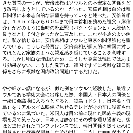
きた質問の一つが、安倍政権はソウルとの不安定な関係をど
う改善しようとしているのか、だった。安倍首相は自分は韓
日関係に未来志向的な展望を持っていると述べた。安倍首相
は、１９５７年から６０年まで日本首相を務めた祖父（岸信
介）がどのように当時の朴正煕（パク・ジョンヒ）大統領と
良き友として付き合ったかに言及した。これが不通のよい例
だ。私が信じるに、安倍首相はソウルと東京の関係強化を望
んでいる。こうした発言は、安倍首相が個人的に韓国に対し
てほとんど家族のような親近感を感じていることを意味す
る。しかし明白な理由のため、こうした発言は韓国ではあま
り効果がない。こうした発言は、韓国ですでに複雑な韓日関
係をさらに複雑な国内政治問題にするだけだ。
やや細かい話になるが、似た例をソウルで経験した。最近ソ
ウルである学術大会に出席した際、米国人・日本人の同僚と
一緒に会議場に入ろうとすると、独島（ドクト、日本名・竹
島）をリアルタイム映像で見せるテレビがその前に設置され
ているのに気づいた。米国人は目の前に現れた民族主義の現
場を見て笑ったが、日本人は静かにその横を通り過ぎた。後
ほど進行されたコンファレンスでは、韓日関係を扱うために
用意された行事が開幕したその日に、こうした画面が出てく