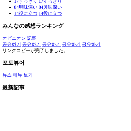
17
すっきり
17
すっきり
84
興味深い
84
興味深い
14
役に立つ
14
役に立つ
みんなの感想ランキング
オピニオン 記事
공유하기
공유하기
공유하기
공유하기
공유하기
リンクコピーが完了しました。
포토뷰어
뉴스 메뉴 보기
最新記事