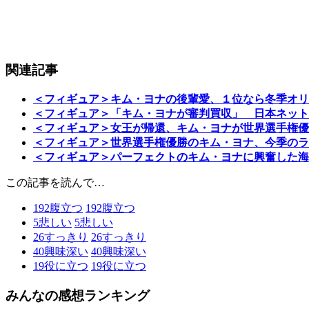
関連記事
＜フィギュア＞キム・ヨナの後輩愛、１位なら冬季オリ
＜フィギュア＞「キム・ヨナが審判買収」 日本ネット
＜フィギュア＞女王が帰還、キム・ヨナが世界選手権優
＜フィギュア＞世界選手権優勝のキム・ヨナ、今季のラ
＜フィギュア＞パーフェクトのキム・ヨナに興奮した海
この記事を読んで…
192
腹立つ
192
腹立つ
5
悲しい
5
悲しい
26
すっきり
26
すっきり
40
興味深い
40
興味深い
19
役に立つ
19
役に立つ
みんなの感想ランキング