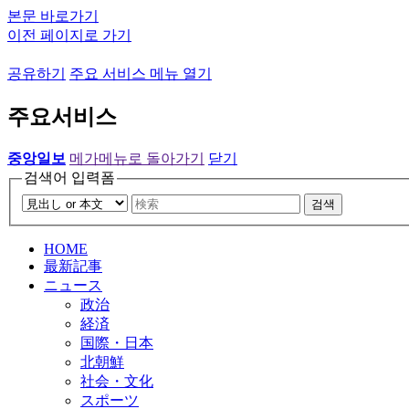
본문 바로가기
이전 페이지로 가기
공유하기
주요 서비스 메뉴 열기
주요서비스
중앙일보
메가메뉴로 돌아가기
닫기
검색어 입력폼
검색
HOME
最新記事
ニュース
政治
経済
国際・日本
北朝鮮
社会・文化
スポーツ