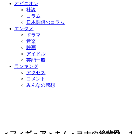
オピニオン
社説
コラム
日本関係のコラム
エンタメ
ドラマ
音楽
映画
アイドル
芸能一般
ランキング
アクセス
コメント
みんなの感想
＜フィギュア＞キム・ヨナの後輩愛、