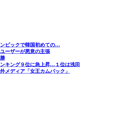
ンピックで韓国初めての…
ユーザーが悪意の主張
勝
ンキング９位に急上昇…１位は浅田
外メディア「女王カムバック」