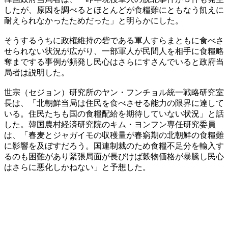
したが、原因を調べるとほとんどが食糧難にともなう飢えに
耐えられなかったためだった」と明らかにした。
そうするうちに政権維持の砦である軍人すらまともに食べさ
せられない状況が広がり、一部軍人が民間人を相手に食糧略
奪までする事例が頻発し民心はさらにすさんでいると政府当
局者は説明した。
世宗（セジョン）研究所のヤン・フンチョル統一戦略研究室
長は、「北朝鮮当局は住民を食べさせる能力の限界に達して
いる。住民たちも国の食糧配給を期待していない状況」と話
した。韓国農村経済研究院のキム・ヨンフン専任研究委員
は、「春麦とジャガイモの収穫量が春窮期の北朝鮮の食糧難
に影響を及ぼすだろう。国連制裁のため食糧不足分を輸入す
るのも困難があり緊張局面が長びけば穀物価格が暴騰し民心
はさらに悪化しかねない」と予想した。