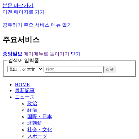
본문 바로가기
이전 페이지로 가기
공유하기
주요 서비스 메뉴 열기
주요서비스
중앙일보
메가메뉴로 돌아가기
닫기
검색어 입력폼
검색
HOME
最新記事
ニュース
政治
経済
国際・日本
北朝鮮
社会・文化
スポーツ