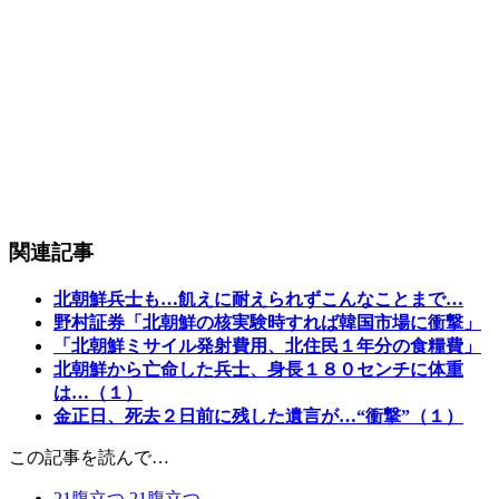
関連記事
北朝鮮兵士も…飢えに耐えられずこんなことまで…
野村証券「北朝鮮の核実験時すれば韓国市場に衝撃」
「北朝鮮ミサイル発射費用、北住民１年分の食糧費」
北朝鮮から亡命した兵士、身長１８０センチに体重
は…（１）
金正日、死去２日前に残した遺言が…“衝撃”（１）
この記事を読んで…
21
腹立つ
21
腹立つ