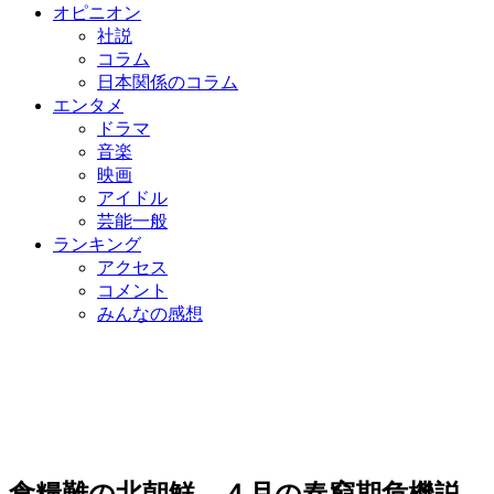
オピニオン
社説
コラム
日本関係のコラム
エンタメ
ドラマ
音楽
映画
アイドル
芸能一般
ランキング
アクセス
コメント
みんなの感想
食糧難の北朝鮮、４月の春窮期危機説