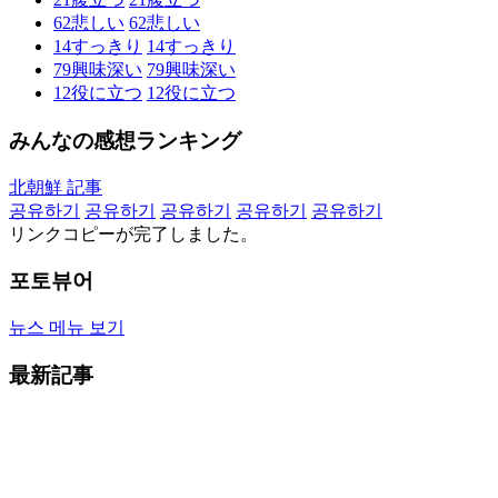
62
悲しい
62
悲しい
14
すっきり
14
すっきり
79
興味深い
79
興味深い
12
役に立つ
12
役に立つ
みんなの感想ランキング
北朝鮮 記事
공유하기
공유하기
공유하기
공유하기
공유하기
リンクコピーが完了しました。
포토뷰어
뉴스 메뉴 보기
最新記事