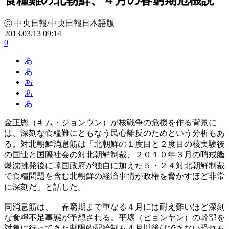
ⓒ 中央日報/中央日報日本語版
2013.03.13 09:14
0
あ
あ
あ
あ
あ
金正恩（キム・ジョンウン）が核戦争の危機を作る背景に
は、深刻な食糧難にともなう民心離反のためという分析もあ
る。対北朝鮮消息筋は「北朝鮮の１度目と２度目の核実験後
の国連と国際社会の対北朝鮮制裁、２０１０年３月の哨戒艦
爆沈挑発後に韓国政府が独自に加えた５・２４対北朝鮮制裁
で食糧問題を含む北朝鮮の経済事情が政権を脅かすほど非常
に深刻だ」と話した。
同消息筋は、「春窮期まで重なる４月には耐え難いほど深刻
な食糧不足事態が予想される。平壌（ピョンヤン）の幹部を
対象に行ってきた制限的配給制も４月以後はできない恐れも