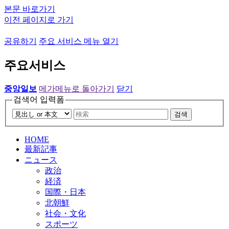
본문 바로가기
이전 페이지로 가기
공유하기
주요 서비스 메뉴 열기
주요서비스
중앙일보
메가메뉴로 돌아가기
닫기
검색어 입력폼
검색
HOME
最新記事
ニュース
政治
経済
国際・日本
北朝鮮
社会・文化
スポーツ