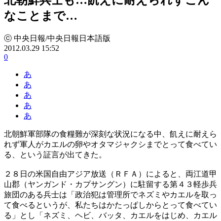
なことまで…
ⓒ 中央日報/中央日報日本語版
2012.03.29 15:52
0
あ
あ
あ
あ
あ
北朝鮮軍部隊の食糧難が深刻な状況になる中、飢えに耐えら
れず軍人がカエルの卵やオタマジャクシまでとって食べてい
る、という証言が出てきた。
２８日の米国自由アジア放送（ＲＦＡ）によると、両江道甲
山郡（ヤンガンド・カプサングン）に駐留する第４３軽歩兵
旅団のある兵士は「政治犯は管理所でネズミやカエルを取っ
て食べるというが、私たちはかたっぱしからとって食べてい
る」とし「ネズミ、ヘビ、バッタ、カエルをはじめ、カエル