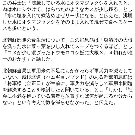
この兵士は「沸騰している水にオタマジャクシを入れると、
肉は水にふやけて、はらわたのようなカスが少し残る」とし
「水に塩を入れて煮込めばゼリー状になる」と伝えた。沸騰
した水にオタマジャクシをそのまま入れて混ぜて食べるケー
スも多いという。
北朝鮮部隊の食生活について、この消息筋は「塩漬けの大根
を洗った水に菜っ葉を少し入れてスープをつくるほど」とし
「コメが少し混ざったトウモロコシ飯に大根３、４切れが唯
一のおかず」と話した。
北朝鮮当局は軍用米の不足にもかかわらず軍兵力を減らして
いない。咸鏡北道（ハムギョンブクド）のある幹部消息筋は
「将軍様（金正日）が生前に、軍兵力を減らして軍用米問題
を解決することを検討したと聞いている」とし「しかし『社
会に不満を抱いている若者を放置すれば何が起こるか分から
ない』という考えで数を減らせなかった」と伝えた。