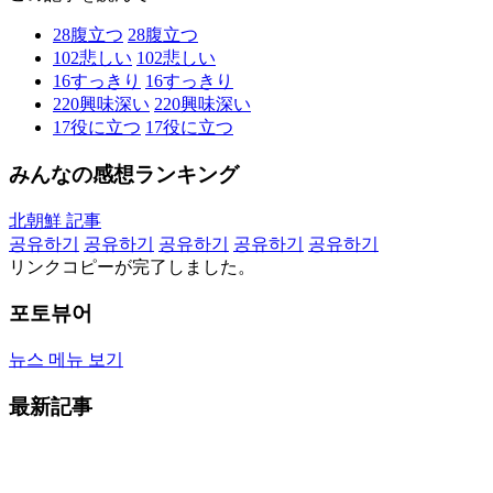
28
腹立つ
28
腹立つ
102
悲しい
102
悲しい
16
すっきり
16
すっきり
220
興味深い
220
興味深い
17
役に立つ
17
役に立つ
みんなの感想ランキング
北朝鮮 記事
공유하기
공유하기
공유하기
공유하기
공유하기
リンクコピーが完了しました。
포토뷰어
뉴스 메뉴 보기
最新記事