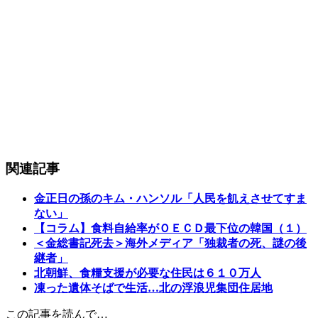
関連記事
金正日の孫のキム・ハンソル「人民を飢えさせてすま
ない」
【コラム】食料自給率がＯＥＣＤ最下位の韓国（１）
＜金総書記死去＞海外メディア「独裁者の死、謎の後
継者」
北朝鮮、食糧支援が必要な住民は６１０万人
凍った遺体そばで生活…北の浮浪児集団住居地
この記事を読んで…