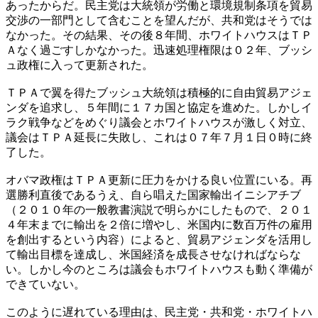
あったからだ。民主党は大統領が労働と環境規制条項を貿易
交渉の一部門として含むことを望んだが、共和党はそうでは
なかった。その結果、その後８年間、ホワイトハウスはＴＰ
Ａなく過ごすしかなかった。迅速処理権限は０２年、ブッシ
ュ政権に入って更新された。
ＴＰＡで翼を得たブッシュ大統領は積極的に自由貿易アジェ
ンダを追求し、５年間に１７カ国と協定を進めた。しかしイ
ラク戦争などをめぐり議会とホワイトハウスが激しく対立、
議会はＴＰＡ延長に失敗し、これは０７年７月１日０時に終
了した。
オバマ政権はＴＰＡ更新に圧力をかける良い位置にいる。再
選勝利直後であるうえ、自ら唱えた国家輸出イニシアチブ
（２０１０年の一般教書演説で明らかにしたもので、２０１
４年末までに輸出を２倍に増やし、米国内に数百万件の雇用
を創出するという内容）によると、貿易アジェンダを活用し
て輸出目標を達成し、米国経済を成長させなければならな
い。しかし今のところは議会もホワイトハウスも動く準備が
できていない。
このように遅れている理由は、民主党・共和党・ホワイトハ