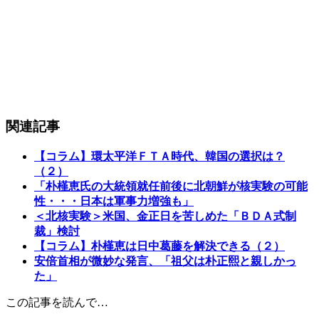
関連記事
【コラム】環太平洋ＦＴＡ時代、韓国の選択は？
（２）
「朴槿恵氏の大統領就任前後に北朝鮮が核実験の可能
性・・・日本は軍事力増強も」
＜北核実験＞米国、金正日を苦しめた「ＢＤＡ式制
裁」検討
【コラム】朴槿恵は日中葛藤を解決できる（２）
安倍首相が微妙な発言、「祖父は朴正熙と親しかっ
た」
この記事を読んで…