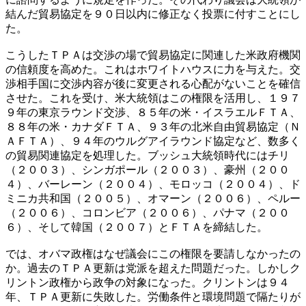
結んだ貿易協定を９０日以内に修正なく投票に付すことにし
た。
こうしたＴＰＡは交渉の場で貿易協定に関連した米政府機関
の信頼度を高めた。これはホワイトハウスに力を与えた。交
渉相手国に交渉内容が後に変更される心配がないことを確信
させた。これを受け、米大統領はこの権限を活用し、１９７
９年の東京ラウンド交渉、８５年の米・イスラエルＦＴＡ、
８８年の米・カナダＦＴＡ、９３年の北米自由貿易協定（Ｎ
ＡＦＴＡ）、９４年のウルグアイラウンド協定など、数多く
の貿易関連協定を処理した。ブッシュ大統領時代にはチリ
（２００３）、シンガポール（２００３）、豪州（２００
４）、バーレーン（２００４）、モロッコ（２００４）、ド
ミニカ共和国（２００５）、オマーン（２００６）、ペルー
（２００６）、コロンビア（２００６）、パナマ（２００
６）、そして韓国（２００７）とＦＴＡを締結した。
では、オバマ政権はなぜ議会にこの権限を要請しなかったの
か。過去のＴＰＡ更新は党派を超えた問題だった。しかしク
リントン政権から政争の対象になった。クリントンは９４
年、ＴＰＡ更新に失敗した。労働条件と環境問題で隔たりが