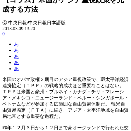
成する方法
ⓒ 中央日報/中央日報日本語版
2013.03.09 13:20
0
あ
あ
あ
あ
あ
米国のオバマ政権２期目のアジア重視政策で、環太平洋経済
連携協定（ＴＰＰ）の戦略的成功ほど重要なことはない。
ＴＰＰは米国と豪州・ブルネイ・カナダ・チリ・マレーシ
ア・メキシコ・ニュージーランド・ペルー・シンガポール・
ベトナムなどが参加する広範囲な自由貿易体制だ。 韓米自
由貿易協定（ＦＴＡ）に続き、アジア・太平洋地域を自由貿
易地帯とする重要な過程だ。
昨年１２月３日から１２日まで豪オークランドで行われた交