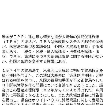
米国がＴＰＰに進む最も確実な道が大統領の貿易促進権限
（ＴＰＡ）の復活だ。ＴＰＡは米政府システムの独特の産物
だ。米憲法に基づき米議会は「外国との貿易を規制」する権
限があり、「税金・関税・輸入賦課金・消費税を賦課・徴
収」できる。憲法に基づき大統領は貿易に関する権限がない
が、外国と条約を交渉する権限はある。
１９７４年の貿易法で、米議会は大統領に初めて貿易協定を
扱う権限を与えた。この法は大統領に「迅速処理権限」と呼
ばれる権限を付与し、米国の貿易相手国が不公正貿易をした
り非関税障壁を作る問題について交渉できるようにした。議
会はこの迅速処理権限（０２年からＴＰＡと呼ばれた）を周
期的に再認証できるようにした。また大統領は議会に報告書
を提出し、議会はホワイトハウスに貿易問題に関して定期的
に諮問するように規定を作った。その代わり議会は大統領が