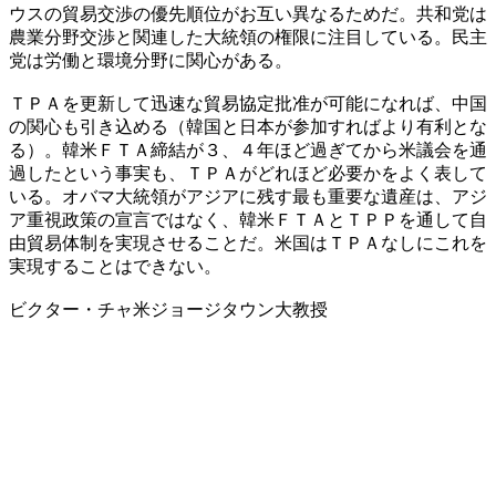
ウスの貿易交渉の優先順位がお互い異なるためだ。共和党は
農業分野交渉と関連した大統領の権限に注目している。民主
党は労働と環境分野に関心がある。
ＴＰＡを更新して迅速な貿易協定批准が可能になれば、中国
の関心も引き込める（韓国と日本が参加すればより有利とな
る）。韓米ＦＴＡ締結が３、４年ほど過ぎてから米議会を通
過したという事実も、ＴＰＡがどれほど必要かをよく表して
いる。オバマ大統領がアジアに残す最も重要な遺産は、アジ
ア重視政策の宣言ではなく、韓米ＦＴＡとＴＰＰを通して自
由貿易体制を実現させることだ。米国はＴＰＡなしにこれを
実現することはできない。
ビクター・チャ米ジョージタウン大教授