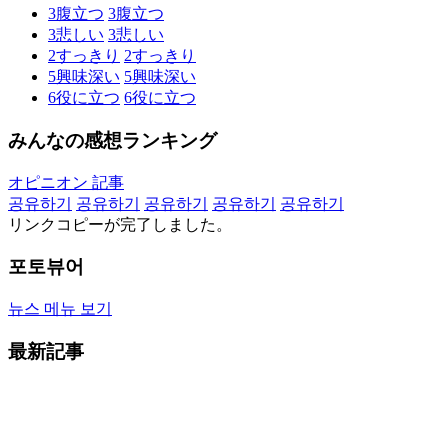
3
腹立つ
3
腹立つ
3
悲しい
3
悲しい
2
すっきり
2
すっきり
5
興味深い
5
興味深い
6
役に立つ
6
役に立つ
みんなの感想ランキング
オピニオン 記事
공유하기
공유하기
공유하기
공유하기
공유하기
リンクコピーが完了しました。
포토뷰어
뉴스 메뉴 보기
最新記事