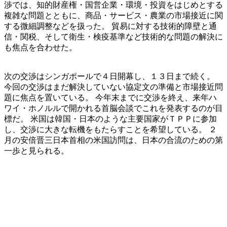
渉では、知的財産権・国営企業・環境・投資をはじめとする
複雑な問題とともに、商品・サービス・農業の市場接近に関
する微細調整などを扱った。 貿易に対する技術的障壁と通
信・関税、そして衛生・検疫基準など技術的な問題の解決に
も焦点を合わせた。
次の交渉はシンガポールで４日開幕し、１３日まで続く。
今回の交渉はまだ解決していない協定文の準備と市場接近問
題に焦点を置いている。 今年末までに交渉を終え、来年ハ
ワイ・ホノルルで開かれる首脳会談でこれを発表するのが目
標だ。 米国は韓国・日本のような主要国家がＴＰＰに参加
し、交渉に大きな転機をもたらすことを希望している。 ２
月の安倍晋三日本首相の米国訪問は、日本の合流のための第
一歩と見られる。