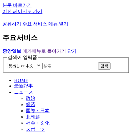
본문 바로가기
이전 페이지로 가기
공유하기
주요 서비스 메뉴 열기
주요서비스
중앙일보
메가메뉴로 돌아가기
닫기
검색어 입력폼
검색
HOME
最新記事
ニュース
政治
経済
国際・日本
北朝鮮
社会・文化
スポーツ