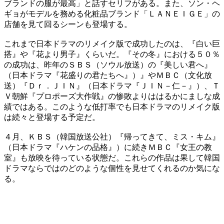
ブランドの服が最高」と話すセリフがある。また、ソン・ヘ
ギョがモデルを務める化粧品ブランド「ＬＡＮＥＩＧＥ」の
店舗を見て回るシーンも登場する。
これまで日本ドラマのリメイク版で成功したのは、『白い巨
搭』や『花より男子』くらいだ。『その冬』における５０％
の成功は、昨年のＳＢＳ（ソウル放送）の『美しい君へ』
（日本ドラマ『花盛りの君たちへ』）』やＭＢＣ（文化放
送）『Ｄｒ．ＪＩＮ』（日本ドラマ『ＪＩＮ－仁－』）、Ｔ
Ｖ朝鮮『プロポーズ大作戦』の惨敗よりははるかにましな成
績ではある。このような低打率でも日本ドラマのリメイク版
は続々と登場する予定だ。
４月、ＫＢＳ（韓国放送公社）『帰ってきて、ミス・キム』
（日本ドラマ『ハケンの品格』）に続きＭＢＣ『女王の教
室』も放映を待っている状態だ。これらの作品は果して韓国
ドラマならではのどのような個性を見せてくれるのか気にな
る。