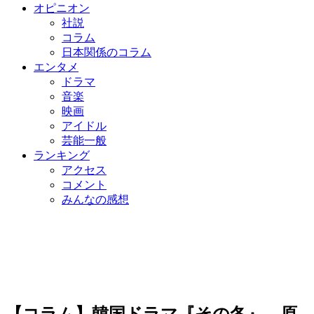
オピニオン
社説
コラム
日本関係のコラム
エンタメ
ドラマ
音楽
映画
アイドル
芸能一般
ランキング
アクセス
コメント
みんなの感想
【コラム】韓国ドラマ『その冬』、原