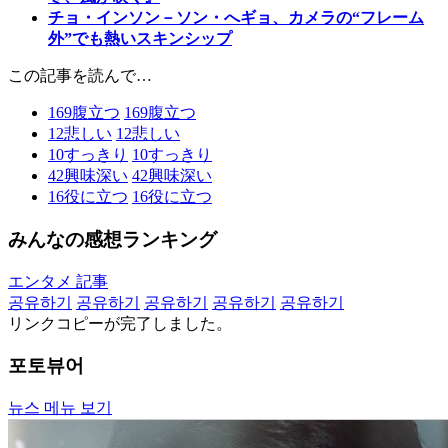
チョ・インソン－ソン・へギョ、カメラの“フレーム
外”でも熱いスキンシップ
この記事を読んで…
169
腹立つ
169
腹立つ
12
悲しい
12
悲しい
10
すっきり
10
すっきり
42
興味深い
42
興味深い
16
役に立つ
16
役に立つ
みんなの感想ランキング
エンタメ 記事
공유하기
공유하기
공유하기
공유하기
공유하기
リンクコピーが完了しました。
포토뷰어
뉴스 메뉴 보기