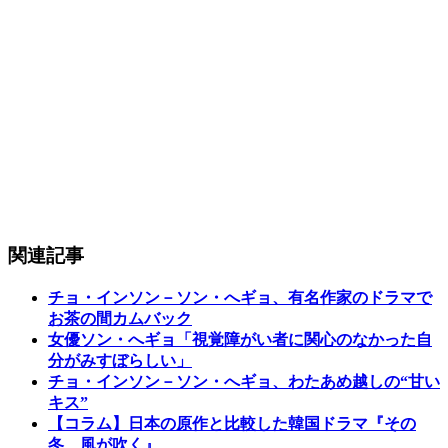
関連記事
チョ・インソン－ソン・へギョ、有名作家のドラマで
お茶の間カムバック
女優ソン・へギョ「視覚障がい者に関心のなかった自
分がみすぼらしい」
チョ・インソン－ソン・へギョ、わたあめ越しの“甘い
キス”
【コラム】日本の原作と比較した韓国ドラマ『その
冬、風が吹く』