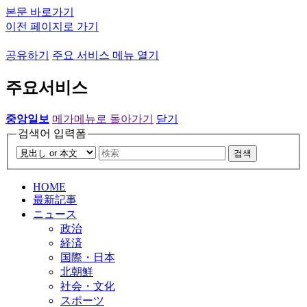
본문 바로가기
이전 페이지로 가기
공유하기
주요 서비스 메뉴 열기
주요서비스
중앙일보
메가메뉴로 돌아가기
닫기
검색어 입력폼
검색
HOME
最新記事
ニュース
政治
経済
国際・日本
北朝鮮
社会・文化
スポーツ