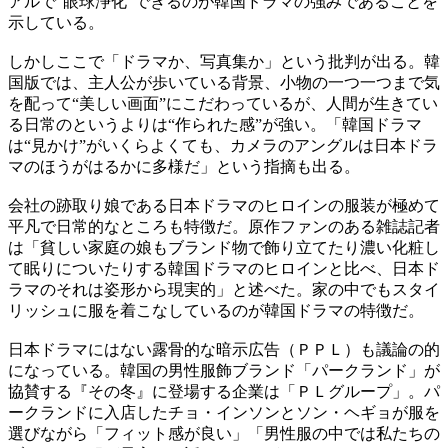
アルで“眼球浄化”できるのが韓国ドラマの強みであることを
示している。
しかしここで「ドラマか、写真集か」という批判が出る。韓
国版では、主人公が歩いている背景、小物の一つ一つまで気
を配って“美しい画面”にこだわっているが、人間が生きてい
る日常のというよりは“作られた感”が強い。「韓国ドラマ
は“見かけ”がいくらよくても、カメラのアングルは日本ドラ
マのほうがはるかに多様だ」という指摘も出る。
会社の跡取り娘である日本ドラマのヒロインの服装が極めて
平凡で日常的なところも特徴だ。原作ファンのある雑誌記者
は「貧しい家庭の娘もブランド物で飾り立てたり濃い化粧し
て眠りについたりする韓国ドラマのヒロインと比べ、日本ド
ラマのそれは姿形から現実的」と述べた。家の中でもスタイ
リッシュに服を着こなしているのが韓国ドラマの特徴だ。
日本ドラマにはない露骨的な暗示広告（ＰＰＬ）も議論の的
になっている。韓国の男性服飾ブランド「パークランド」が
協賛する『その冬』に登場する企業は「ＰＬグループ」。パ
ークランドに入店したチョ・インソンとソン・ヘギョが服を
選びながら「フィット感が良い」「男性服の中では私たちの