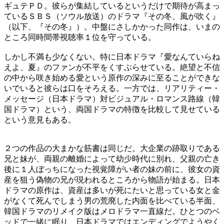
ギュテＰＤ。彼らが集結しているというだけで期待が高まっ
ているＳＢＳ（ソウル放送）のドラマ『その冬、風が吹く』
（以下、『その冬』）。中盤にさしかかった同作は、いまの
ところ同時間帯視聴率１位を守っている。
しかし不満も少なくない。特に日本ドラマ『愛なんていらね
えよ、夏』のファンが不平をくすぶらせている。絶望と不信
の中から咲き始める愛という原作の深みに至ることができな
いでいると彼らは口をそろえる。一方では、リアリティー・
メッセージ（日本ドラマ）対ビジュアル・ロマンス路線（韓
国ドラマ）という、両国ドラマの特徴を比較して見せている
という意見もある。
２つの作品の大まかな筋書は同じだ。大企業の跡取りである
兄と妹が、両親の離婚によって幼少時代に別れ、父親の亡き
後に１人ぼっちになった視覚障がい者の妹の前に、彼女の資
産を狙う偽物の兄が現われるところから物語が始まる。日本
ドラマの原作は、資産は多いが死にたいと思っている女と金
がなくて死んでしまう男の荒廃した内面を比べている半面、
韓国ドラマのリメイク版はメロドラマ一直線だ。ひとつのベ
ッドで一緒に眠り、日本ドラマではエンディングでようやく