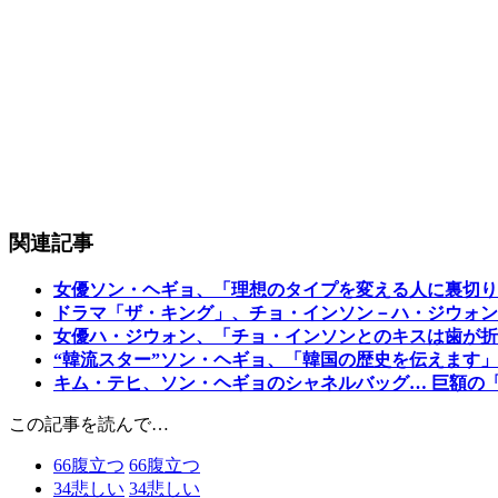
関連記事
女優ソン・ヘギョ、「理想のタイプを変える人に裏切り
ドラマ「ザ・キング」、チョ・インソン－ハ・ジウォン
女優ハ・ジウォン、「チョ・インソンとのキスは歯が折
“韓流スター”ソン・ヘギョ、「韓国の歴史を伝えます」
キム・テヒ、ソン・ヘギョのシャネルバッグ… 巨額の
この記事を読んで…
66
腹立つ
66
腹立つ
34
悲しい
34
悲しい