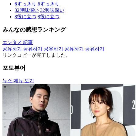
6
すっきり
6
すっきり
32
興味深い
32
興味深い
8
役に立つ
8
役に立つ
みんなの感想ランキング
エンタメ 記事
공유하기
공유하기
공유하기
공유하기
공유하기
リンクコピーが完了しました。
포토뷰어
뉴스 메뉴 보기