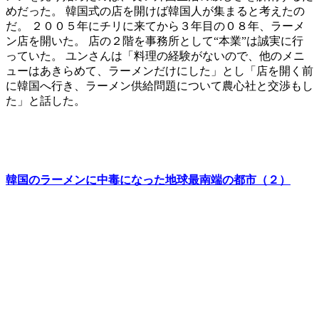
めだった。 韓国式の店を開けば韓国人が集まると考えたの
だ。 ２００５年にチリに来てから３年目の０８年、ラーメ
ン店を開いた。 店の２階を事務所として“本業”は誠実に行
っていた。 ユンさんは「料理の経験がないので、他のメニ
ューはあきらめて、ラーメンだけにした」とし「店を開く前
に韓国へ行き、ラーメン供給問題について農心社と交渉もし
た」と話した。
韓国のラーメンに中毒になった地球最南端の都市（２）