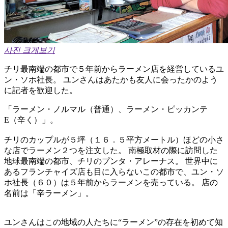
사진 크게보기
チリ最南端の都市で５年前からラーメン店を経営しているユ
ン・ソホ社長。 ユンさんはあたかも友人に会ったかのよう
に記者を歓迎した。
「ラーメン・ノルマル（普通）、ラーメン・ピッカンテ
E（辛く）」。
チリのカップルが５坪（１６．５平方メートル）ほどの小さ
な店でラーメン２つを注文した。 南極取材の際に訪問した
地球最南端の都市、チリのプンタ・アレーナス。 世界中に
あるフランチャイズ店も目に入らないこの都市で、ユン・ソ
ホ社長（６０）は５年前からラーメンを売っている。 店の
名前は「辛ラーメン」。
ユンさんはこの地域の人たちに“ラーメン”の存在を初めて知