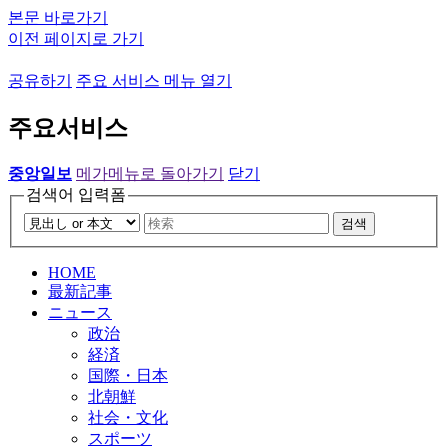
본문 바로가기
이전 페이지로 가기
공유하기
주요 서비스 메뉴 열기
주요서비스
중앙일보
메가메뉴로 돌아가기
닫기
검색어 입력폼
검색
HOME
最新記事
ニュース
政治
経済
国際・日本
北朝鮮
社会・文化
スポーツ