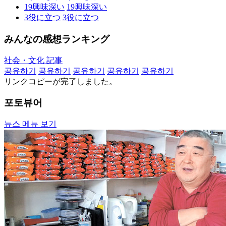
19
興味深い
19
興味深い
3
役に立つ
3
役に立つ
みんなの感想ランキング
社会・文化 記事
공유하기
공유하기
공유하기
공유하기
공유하기
リンクコピーが完了しました。
포토뷰어
뉴스 메뉴 보기