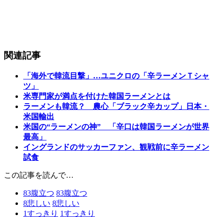
関連記事
「海外で韓流目撃」…ユニクロの「辛ラーメンＴシャ
ツ」
米専門家が満点を付けた韓国ラーメンとは
ラーメンも韓流？ 農心「ブラック辛カップ」日本・
米国輸出
米国の“ラーメンの神” 「辛口は韓国ラーメンが世界
最高」
イングランドのサッカーファン、観戦前に辛ラーメン
試食
この記事を読んで…
83
腹立つ
83
腹立つ
8
悲しい
8
悲しい
1
すっきり
1
すっきり