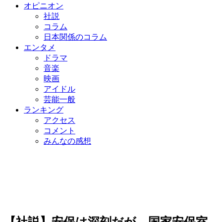
オピニオン
社説
コラム
日本関係のコラム
エンタメ
ドラマ
音楽
映画
アイドル
芸能一般
ランキング
アクセス
コメント
みんなの感想
【社説】安保は深刻だが、国家安保室