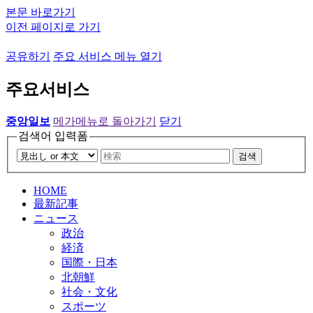
본문 바로가기
이전 페이지로 가기
공유하기
주요 서비스 메뉴 열기
주요서비스
중앙일보
메가메뉴로 돌아가기
닫기
검색어 입력폼
검색
HOME
最新記事
ニュース
政治
経済
国際・日本
北朝鮮
社会・文化
スポーツ