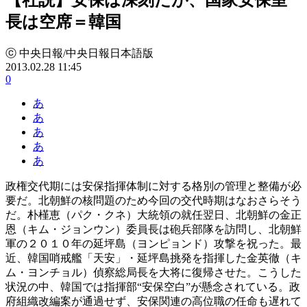
長は空席＝韓国
ⓒ 中央日報/中央日報日本語版
2013.02.28 11:45
0
あ
あ
あ
あ
あ
政権交代期には安保指揮体制に対する格別の管理と整備が必
要だ。北朝鮮の核問題のため今回の交代時期はなおさらそう
だ。朴槿恵（パク・クネ）大統領の就任翌日、北朝鮮の金正
恩（キム・ジョンウン）委員長は砲兵部隊を訪問し、北朝鮮
軍の２０１０年の延坪島（ヨンピョンド）攻撃を祝った。最
近、韓国哨戒艦「天安」・延坪島挑発を指揮した金英徹（キ
ム・ヨンチョル）偵察総局長を大将に復帰させた。こうした
状況の中、韓国では指揮部“安保空白”が懸念されている。政
府組織改編案が通過せず、安保関連の高位職の任命も遅れて