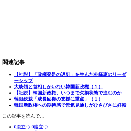
関連記事
【社説】「政権発足の遅刻」を生んだ朴槿恵のリーダ
ーシップ
大統領と首相しかいない韓国新政権（１）
【社説】韓国新政権、いつまで欠損状態で進むのか
韓銀総裁「成長回復の支援に重点」（１）
韓国新政権への期待感で景気見通しがひさびさに好転
この記事を読んで…
0
腹立つ
0
腹立つ