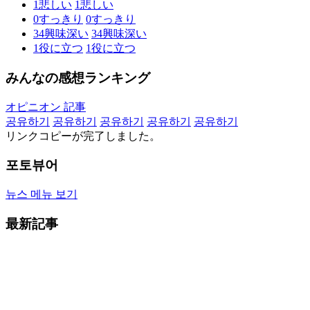
1
悲しい
1
悲しい
0
すっきり
0
すっきり
34
興味深い
34
興味深い
1
役に立つ
1
役に立つ
みんなの感想ランキング
オピニオン 記事
공유하기
공유하기
공유하기
공유하기
공유하기
リンクコピーが完了しました。
포토뷰어
뉴스 메뉴 보기
最新記事