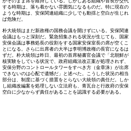
がそのまま席を維持している。しかしある組織や首長が交代
する時期は、落ち着かない雰囲気になるものだ。特に現在の
ような時期は、安保関連組織に少しでも動揺と空白が生じれ
ば危険だ。
朴大統領はまだ新政権の国務会議を開けずにいる。安保関連
会議はもっと深刻だ。緊急招集される状況が生じても、国家
安保会議は事務処長の役割をする国家安保室長の席が空くこ
とになる。さらに出席者の大半は李明博政権の長官になるは
ずだ。朴大統領は昨日、最初の首席秘書官会議で「北朝鮮が
核実験をしている状況で、政府組織法改正案が処理されず、
安保分野のコントロールタワーをすべき方（金章洙）が出席
できないのは心配で遺憾だ」と述べた。こうした状況の相当
部分は、制度に基づく措置をとらない大統領の責任だ。しか
し組織改編案を処理しない立法府も、青瓦台と行政府の安保
空白に少なからず責任があることを認識する必要がある。