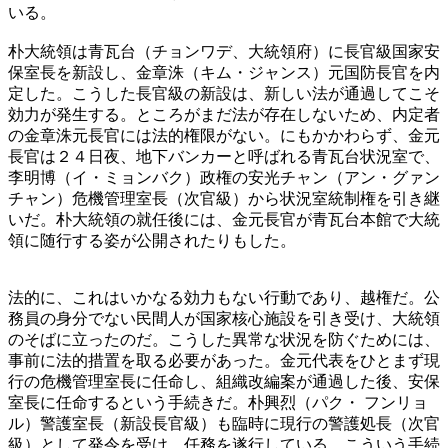
いる。
朴大統領は青瓦台（チョンワデ、大統領府）に長官級国家安
保室長を新設し、金章洙（キム・ジャンス）元国防長官を内
定した。こうした長官級の新設は、新しい法が通過してこそ
効力が発生する。ところがまだ法が存在しないため、内定者
の金章洙元長官には法的権限がない。にもかかわらず、金元
長官は２４日夜、地下バンカーと呼ばれる青瓦台状況室で、
李明博（イ・ミョンバク）政権の安光チャン（アン・グァン
チャン）危機管理室長（次官級）から状況室統制権を引き継
いだ。朴大統領の就任後には、金元長官が青瓦台本館で大統
領に随行する姿が公開されたりもした。
法的に、これはいかなる効力もない行動であり、越権だ。公
務員の身分でない民間人が国家核心施設を引き受け、大統領
のそばに立ったのだ。こうした異常な状況を防ぐためには、
事前に法的措置を取る必要があった。金元代表をひとまず現
行の危機管理室長に任命し、組織改編案が通過した後、安保
室長に任命するという手続きだ。朴興烈（パク・ フンリョ
ル）警護室長（新設長官級）も臨時に現行の警護処長（次官
級）として発令を受け、任務を遂行している。こういう手続