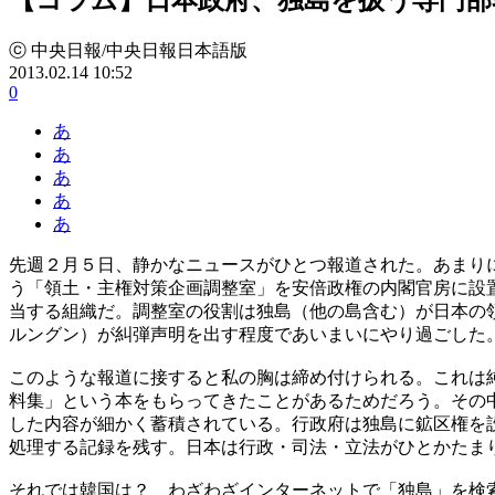
ⓒ 中央日報/中央日報日本語版
2013.02.14 10:52
0
あ
あ
あ
あ
あ
先週２月５日、静かなニュースがひとつ報道された。あまり
う「領土・主権対策企画調整室」を安倍政権の内閣官房に設
当する組織だ。調整室の役割は独島（他の島含む）が日本の
ルングン）が糾弾声明を出す程度であいまいにやり過ごした
このような報道に接すると私の胸は締め付けられる。これは
料集」という本をもらってきたことがあるためだろう。その
した内容が細かく蓄積されている。行政府は独島に鉱区権を
処理する記録を残す。日本は行政・司法・立法がひとかたま
それでは韓国は？ わざわざインターネットで「独島」を検索