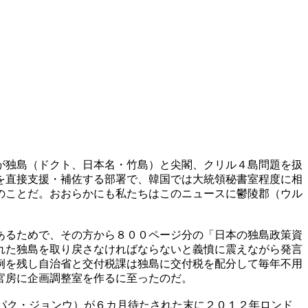
が独島（ドクト、日本名・竹島）と尖閣、クリル４島問題を扱
を直接支援・補佐する部署で、韓国では大統領秘書室程度に相
のことだ。おおらかにも私たちはこのニュースに鬱陵郡（ウル
あるためで、その方から８００ページ分の「日本の独島政策資
れた独島を取り戻さなければならないと義憤に震えながら発言
例を残し自治省と交付税課は独島に交付税を配分して毎年不用
官房に企画調整室を作るに至ったのだ。
（パク・ジョンウ）が６カ月待たされた末に２０１２年ロンド