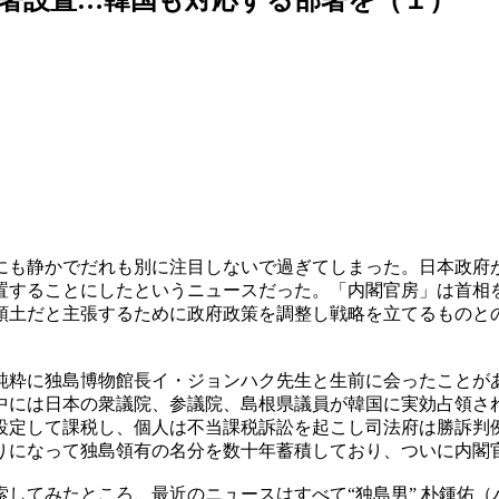
にも静かでだれも別に注目しないで過ぎてしまった。日本政府
置することにしたというニュースだった。「内閣官房」は首相
領土だと主張するために政府政策を調整し戦略を立てるものと
。
純粋に独島博物館長イ・ジョンハク先生と生前に会ったことが
中には日本の衆議院、参議院、島根県議員が韓国に実効占領さ
設定して課税し、個人は不当課税訴訟を起こし司法府は勝訴判
りになって独島領有の名分を数十年蓄積しており、ついに内閣
してみたところ、最近のニュースはすべて“独島男” 朴鍾佑