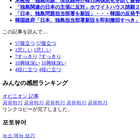
米教授「独島問題、現状維持が韓日関係悪化を防ぐ最善
「独島関連の日本の主張に反対」ホワイトハウス請願２
「日本、独島問題担当部署を新設」・・・韓国の反発予
韓国政府「日本、独島担当部署新設を即刻撤回すべき」
この記事を読んで…
57
腹立つ
57
腹立つ
1
悲しい
1
悲しい
7
すっきり
7
すっきり
10
興味深い
10
興味深い
4
役に立つ
4
役に立つ
みんなの感想ランキング
オピニオン 記事
공유하기
공유하기
공유하기
공유하기
공유하기
リンクコピーが完了しました。
포토뷰어
뉴스 메뉴 보기