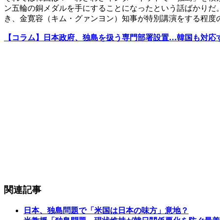
ン五輪の銅メダルを手にすることになったという話ばかりだ
き、金寛容（キム・グァンヨン）知事が特別講演をする程度
【コラム】日本政府、独島を扱う専門部署設置…韓国も対応
関連記事
日本、独島問題で「米国は日本の味方」意地？