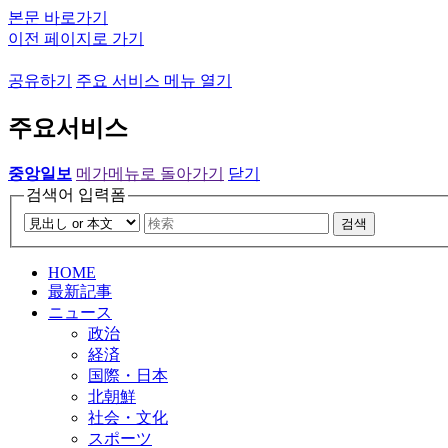
본문 바로가기
이전 페이지로 가기
공유하기
주요 서비스 메뉴 열기
주요서비스
중앙일보
메가메뉴로 돌아가기
닫기
검색어 입력폼
검색
HOME
最新記事
ニュース
政治
経済
国際・日本
北朝鮮
社会・文化
スポーツ