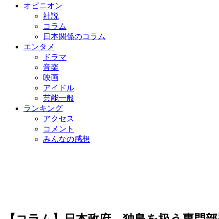
オピニオン
社説
コラム
日本関係のコラム
エンタメ
ドラマ
音楽
映画
アイドル
芸能一般
ランキング
アクセス
コメント
みんなの感想
【コラム】日本政府、独島を扱う専門部