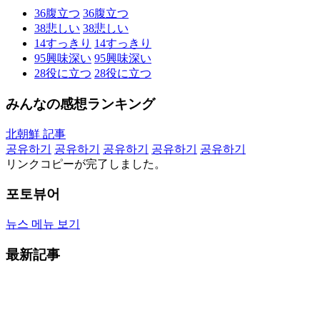
36
腹立つ
36
腹立つ
38
悲しい
38
悲しい
14
すっきり
14
すっきり
95
興味深い
95
興味深い
28
役に立つ
28
役に立つ
みんなの感想ランキング
北朝鮮 記事
공유하기
공유하기
공유하기
공유하기
공유하기
リンクコピーが完了しました。
포토뷰어
뉴스 메뉴 보기
最新記事