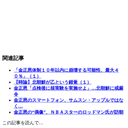
関連記事
「金正恩体制１０年以内に崩壊する可能性、最大４
０％」（１）
【時論】北朝鮮が乙という錯覚（１）
金正恩「点検後に核実験を実施せよ」…北朝鮮に戒厳
令
金正恩のスマートフォン、サムスン・アップルではな
く…
金正恩の“偶像”、ＮＢＡスターのロッドマン氏が訪朝
この記事を読んで…