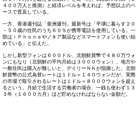
４００万人と推測）と経済レベルを考えれば、予想以上のペ
ースで普及している。
一方、香港週刊誌「亜洲週刊」最新号は「平壌に暮らす２０
－５０歳の住民のうち６０％が携帯電話を使用している。一
部はｉＰｈｏｎｅやノキア製品などスマートフォンも使い始
めている」と伝えた。
しかし新型フォンは６００ドル、北朝鮮貨幣で４８０万ウォ
ンにもなり（北朝鮮の平均月給は３０００ウォン）、地方や
一般住民は購入が難しいと、デイリーＮＫが指摘した。北朝
鮮貨幣の公式為替レートは１ドル＝１４０ウォンだが、実際
の市場で取引されるレートは１ドル＝８０００ウォンを超え
るという。月給で生活する労働者の場合、一銭も使わず１３
３年（１６００カ月）ほど貯めなければならない金額だ。