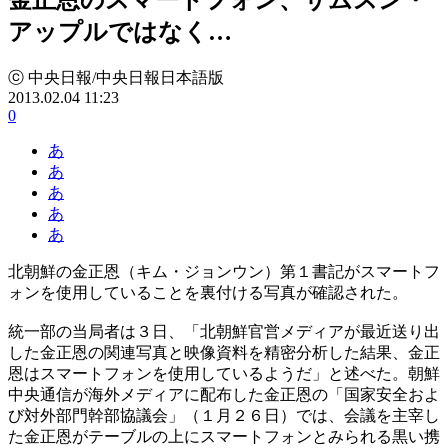
アップルではなく…
ⓒ 中央日報/中央日報日本語版
2013.02.04 11:23
0
あ
あ
あ
あ
あ
北朝鮮の金正恩（キム・ジョンウン）第１書記がスマートフ
ォンを使用していることを裏付ける写真が確認された。
統一部の当局者は３日、「北朝鮮官営メディアが最近送り出
した金正恩の関連写真と映像資料を精密分析した結果、金正
恩はスマートフォンを使用しているようだ」と述べた。朝鮮
中央通信が海外メディアに配布した金正恩の「国家安全およ
び対外部門幹部協議会」（１月２６日）では、会議を主宰し
た金正恩がテーブルの上にスマートフォンとみられる黒い携