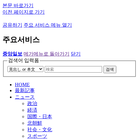
본문 바로가기
이전 페이지로 가기
공유하기
주요 서비스 메뉴 열기
주요서비스
중앙일보
메가메뉴로 돌아가기
닫기
검색어 입력폼
검색
HOME
最新記事
ニュース
政治
経済
国際・日本
北朝鮮
社会・文化
スポーツ