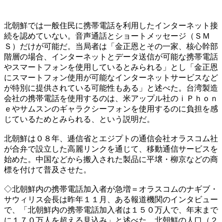
北朝鮮では一般住民に携帯電話を利用したインターネット接
続を認めていない。音声通話とショートメッセージ（ＳＭ
Ｓ）だけが可能だ。当局者は「金正恩とその一家、核心幹部
階層の場合、インターネットとデータ送信が可能な携帯電話
やスマートフォンを使用しているとみられる」とし「金正恩
にスマートフォン使用が可能なインターネットサービスなど
が特別に提供されている可能性もある」と述べた。台湾製造
会社の携帯電話を使用するのは、米アップル社のｉＰｈｏｎ
ｅやサムスンのギャラクシーフォンを使用するのに負担を感
じているためとみられる、という説明だ。
北朝鮮は０８年、逓信省とエジプトの通信会社オラスコム社
が合弁で設立した高麗リンクを通じて、移動通信サービスを
始めた。中国などから搬入された製品に平壌・柳京などの商
標を付けて普及させた。
◇北朝鮮内の携帯電話加入者が急増＝オラスコムのナギブ・
サウィリス会長は昨年１１月、ある報道機関のインタビュー
で、「北朝鮮内の携帯電話加入者は１５０万人で、年末まで
に１７０万人を超える見込み」と述べた。北朝鮮の人口（２