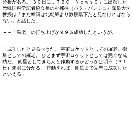
分析がある。 ３０日にＪＴＢＣ「Ｎｅｗｓ９」に出演した
元韓国科学記者協会長の朴邦柱（パク・バンジュ）嘉泉大学
教授は「まだ韓国は北朝鮮より数段階下だと見なければなら
ない」と話した。
－－「羅老」の打ち上げが９９％成功したというが。
「成功したと見るべきだ。 宇宙ロケットとしての羅老、衛
星としての羅老。 ひとまず宇宙ロケットとしては完全な成
功だ。 衛星としてきちんと作動するかどうかは明日（３１
日）未明に分かる。 作動すれば、衛星まで完壁に成功した
といえる」