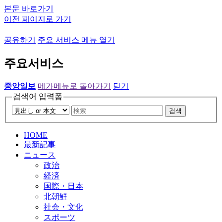
본문 바로가기
이전 페이지로 가기
공유하기
주요 서비스 메뉴 열기
주요서비스
중앙일보
메가메뉴로 돌아가기
닫기
검색어 입력폼
검색
HOME
最新記事
ニュース
政治
経済
国際・日本
北朝鮮
社会・文化
スポーツ