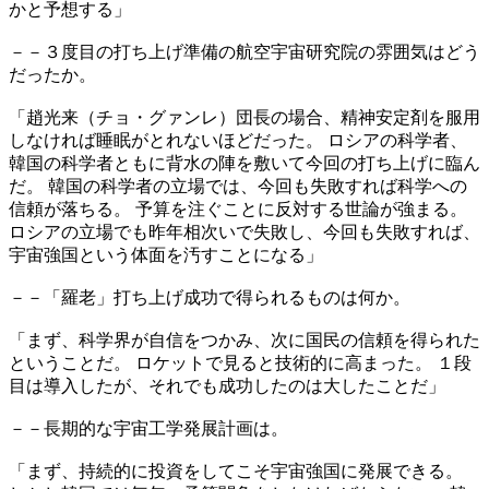
かと予想する」
－－３度目の打ち上げ準備の航空宇宙研究院の雰囲気はどう
だったか。
「趙光来（チョ・グァンレ）団長の場合、精神安定剤を服用
しなければ睡眠がとれないほどだった。 ロシアの科学者、
韓国の科学者ともに背水の陣を敷いて今回の打ち上げに臨ん
だ。 韓国の科学者の立場では、今回も失敗すれば科学への
信頼が落ちる。 予算を注ぐことに反対する世論が強まる。
ロシアの立場でも昨年相次いで失敗し、今回も失敗すれば、
宇宙強国という体面を汚すことになる」
－－「羅老」打ち上げ成功で得られるものは何か。
「まず、科学界が自信をつかみ、次に国民の信頼を得られた
ということだ。 ロケットで見ると技術的に高まった。 １段
目は導入したが、それでも成功したのは大したことだ」
－－長期的な宇宙工学発展計画は。
「まず、持続的に投資をしてこそ宇宙強国に発展できる。