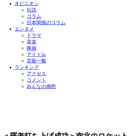
オピニオン
社説
コラム
日本関係のコラム
エンタメ
ドラマ
音楽
映画
アイドル
芸能一般
ランキング
アクセス
コメント
みんなの感想
＜羅老打ち上げ成功＞南北のロケット