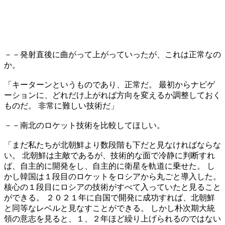
－－発射直後に曲がって上がっていったが、これは正常なの
か。
「キーターンというものであり、正常だ。 最初からナビゲ
ーションに、どれだけ上がれば方向を変えるか調整しておく
ものだ。 非常に難しい技術だ」
－－南北のロケット技術を比較してほしい。
「まだ私たちが北朝鮮より数段階も下だと見なければならな
い。 北朝鮮は主敵であるが、技術的な面で冷静に判断すれ
ば、自主的に開発をし、自主的に衛星を軌道に乗せた。 し
かし韓国は１段目のロケットをロシアから丸ごと導入した。
核心の１段目にロシアの技術がすべて入っていたと見ること
ができる。 ２０２１年に自国で開発に成功すれば、北朝鮮
と同等なレベルと見なすことができる。 しかし朴次期大統
領の意志を見ると、１、２年ほど繰り上げられるのではない