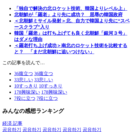
「独自で解決の北ロケット技術、韓国よりレベル上」
北朝鮮が「羅老」より先に成功？ 屈辱の韓国政府
＜北朝鮮ミサイル発射＞北、自力で韓国より先に“スペ
ースクラブ”入り
韓国「羅老」は打ち上げても良く北朝鮮「銀河３号」
はダメな理由
＜羅老打ち上げ成功＞南北のロケット技術を比較する
と？ 「まだ北朝鮮に追いつけない」
この記事を読んで…
36
腹立つ
36
腹立つ
33
悲しい
33
悲しい
10
すっきり
10
すっきり
178
興味深い
178
興味深い
7
役に立つ
7
役に立つ
みんなの感想ランキング
経済 記事
공유하기
공유하기
공유하기
공유하기
공유하기