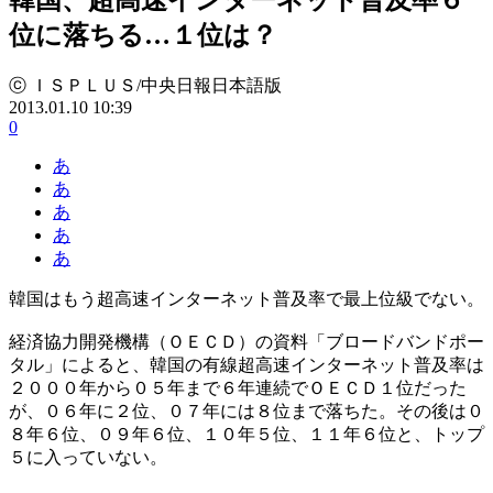
位に落ちる…１位は？
ⓒ ＩＳＰＬＵＳ/中央日報日本語版
2013.01.10 10:39
0
あ
あ
あ
あ
あ
韓国はもう超高速インターネット普及率で最上位級でない。
経済協力開発機構（ＯＥＣＤ）の資料「ブロードバンドポー
タル」によると、韓国の有線超高速インターネット普及率は
２０００年から０５年まで６年連続でＯＥＣＤ１位だった
が、０６年に２位、０７年には８位まで落ちた。その後は０
８年６位、０９年６位、１０年５位、１１年６位と、トップ
５に入っていない。