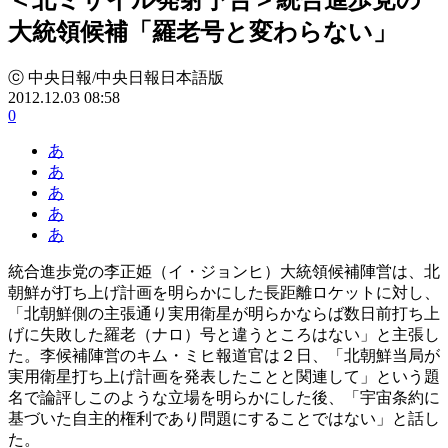
大統領候補「羅老号と変わらない」
ⓒ 中央日報/中央日報日本語版
2012.12.03 08:58
0
あ
あ
あ
あ
あ
統合進歩党の李正姫（イ・ジョンヒ）大統領候補陣営は、北
朝鮮が打ち上げ計画を明らかにした長距離ロケットに対し、
「北朝鮮側の主張通り実用衛星が明らかならば数日前打ち上
げに失敗した羅老（ナロ）号と違うところはない」と主張し
た。李候補陣営のキム・ミヒ報道官は２日、「北朝鮮当局が
実用衛星打ち上げ計画を発表したことと関連して」という題
名で論評しこのような立場を明らかにした後、「宇宙条約に
基づいた自主的権利であり問題にすることではない」と話し
た。