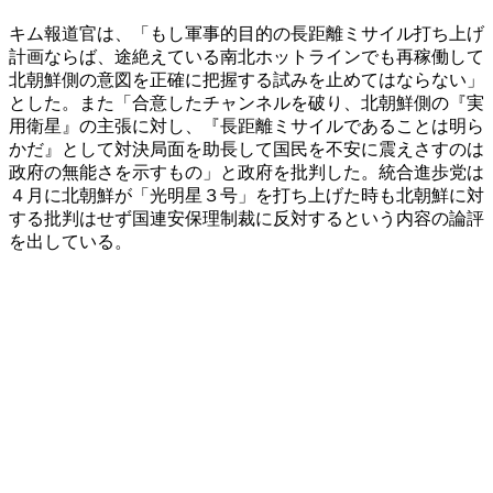
キム報道官は、「もし軍事的目的の長距離ミサイル打ち上げ
計画ならば、途絶えている南北ホットラインでも再稼働して
北朝鮮側の意図を正確に把握する試みを止めてはならない」
とした。また「合意したチャンネルを破り、北朝鮮側の『実
用衛星』の主張に対し、『長距離ミサイルであることは明ら
かだ』として対決局面を助長して国民を不安に震えさすのは
政府の無能さを示すもの」と政府を批判した。統合進歩党は
４月に北朝鮮が「光明星３号」を打ち上げた時も北朝鮮に対
する批判はせず国連安保理制裁に反対するという内容の論評
を出している。