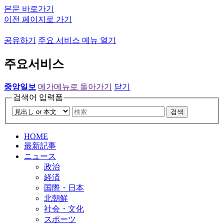
본문 바로가기
이전 페이지로 가기
공유하기
주요 서비스 메뉴 열기
주요서비스
중앙일보
메가메뉴로 돌아가기
닫기
검색어 입력폼
검색
HOME
最新記事
ニュース
政治
経済
国際・日本
北朝鮮
社会・文化
スポーツ