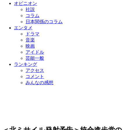
オピニオン
社説
コラム
日本関係のコラム
エンタメ
ドラマ
音楽
映画
アイドル
芸能一般
ランキング
アクセス
コメント
みんなの感想
＜北ミサイル発射予告＞統合進歩党の