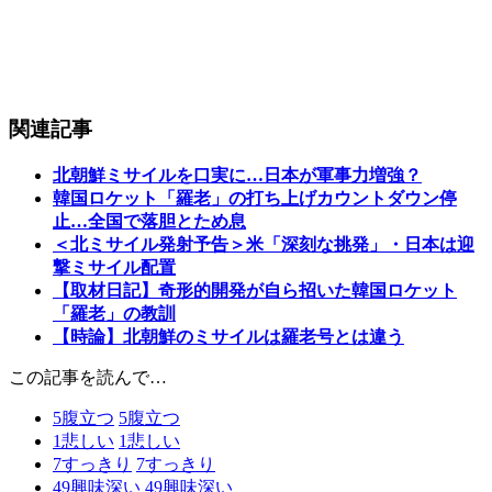
関連記事
北朝鮮ミサイルを口実に…日本が軍事力増強？
韓国ロケット「羅老」の打ち上げカウントダウン停
止…全国で落胆とため息
＜北ミサイル発射予告＞米「深刻な挑発」・日本は迎
撃ミサイル配置
【取材日記】奇形的開発が自ら招いた韓国ロケット
「羅老」の教訓
【時論】北朝鮮のミサイルは羅老号とは違う
この記事を読んで…
5
腹立つ
5
腹立つ
1
悲しい
1
悲しい
7
すっきり
7
すっきり
49
興味深い
49
興味深い