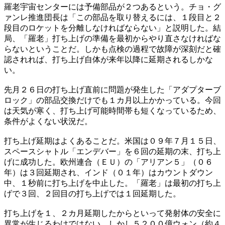
羅老宇宙センターには予備部品が２つあるという。チョ・グ
ァンレ推進団長は「この部品を取り替えるには、１段目と２
段目のロケットを分離しなければならない」と説明した。結
局、「羅老」打ち上げの準備を最初からやり直さなければな
らないということだ。しかも点検の過程で故障が深刻だと確
認されれば、打ち上げ自体が来年以降に延期されるしかな
い。
先月２６日の打ち上げ直前に問題が発生した「アダプターブ
ロック」の部品交換だけでも１カ月以上かかっている。今回
は天気が寒く、打ち上げ可能時間帯も短くなっているため、
条件がよくない状況だ。
打ち上げ延期はよくあることだ。米国は０９年７月１５日、
スペースシャトル「エンデバー」を６回の延期の末、打ち上
げに成功した。欧州連合（ＥＵ）の「アリアン５」（０６
年）は３回延期され、インド（０１年）はカウントダウン
中、１秒前に打ち上げを中止した。「羅老」は最初の打ち上
げで３回、２回目の打ち上げでは１回延期した。
打ち上げを１、２カ月延期したからといって発射体の安全に
異常が生じるわけではない。しかし５２００億ウォン（約４