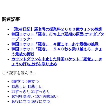
関連記事
【取材日記】羅老号の授業料２０００億ウォンの教訓
韓国ロケット「羅老」打ち上げ延期の原因は“アダプタ
ーブロック”
韓国ロケット「羅老」 今度こそ…あす最後の挑戦
韓国ロケット「羅老」 ５４０秒を乗り越えろ…きょ
う最後の挑戦
カウントダウンを中止した韓国ロケット「羅老」、き
ょうの打ち上げを取り止め
この記事を読んで…
9
腹立つ
9
腹立つ
15
悲しい
15
悲しい
51
すっきり
51
すっきり
1074
興味深い
1074
興味深い
16
役に立つ
16
役に立つ