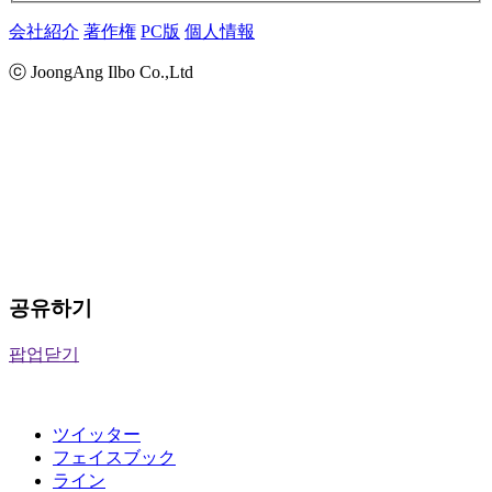
会社紹介
著作権
PC版
個人情報
ⓒ JoongAng Ilbo Co.,Ltd
공유하기
팝업닫기
ツイッター
フェイスブック
ライン