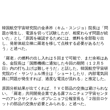
韓国航空宇宙研究院の金承祚（キム・スンジョ）院長は「問
題が発生し、電源を切って試験したが、相変わらず問題が続
いた」とし「原因を確認するためには、燃料を全部取り出
し、発射体組立棟に羅老を移して点検する必要があるだろ
う」と述べた。
「羅老」の燃料の出し入れは５回まで可能で、まだ余裕はあ
る。金院長は「国際機構に通知した今回の期間（１２月５
日）内の打ち上げは難しそうだ」と話した。韓国航空宇宙研
究院のイ・サンリュル博士は「ショートしたり、内部電気回
路に問題が発生すれば、過度な電流が流れる」と推定した。
原因分析結果が出てくれば、ＴＶＣ部品の交換は避けられな
い。「羅老」共同開発企業である露フルニチェフ宇宙センタ
ーのアレクサンドル・ボブレニョフ公報室長も「２段目ロケ
ットの部品の交換が必要とみられる」と述べた。