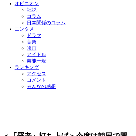
オピニオン
社説
コラム
日本関係のコラム
エンタメ
ドラマ
音楽
映画
アイドル
芸能一般
ランキング
アクセス
コメント
みんなの感想
＜「羅老」打ち上げ＞今度は韓国で開