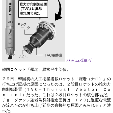
사진 크게보기
韓国ロケット「羅老」異常発生部位。
２９日、韓国初の人工衛星搭載ロケット「羅老（ナロ）」の
打ち上げ延期の原因になったのは、２段目ロケットの推力方
向制御装置（ＴＶＣ＝Ｔｈｕｒｕｓｔ Ｖｅｃｔｏｒ Ｃｏ
ｎｔｒｏｌ）だった。これは２段目ロケットの核心部品だ。
チョ・グァンレ羅老号発射推進団長は「ＴＶＣに過度な電流
が流れたのが打ち上げ延期の直接的な原因とみられる」と述
べた。