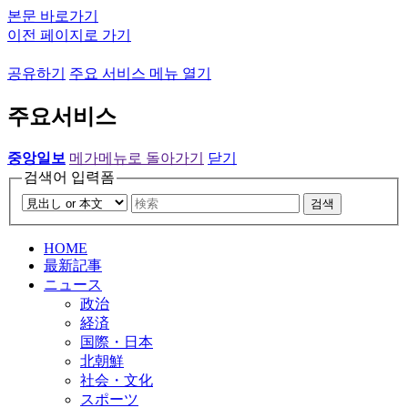
본문 바로가기
이전 페이지로 가기
공유하기
주요 서비스 메뉴 열기
주요서비스
중앙일보
메가메뉴로 돌아가기
닫기
검색어 입력폼
검색
HOME
最新記事
ニュース
政治
経済
国際・日本
北朝鮮
社会・文化
スポーツ