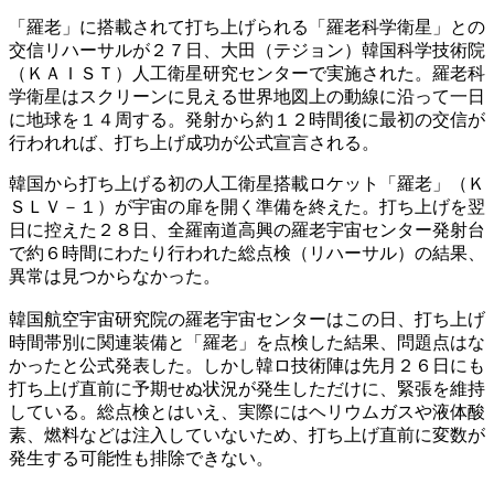
「羅老」に搭載されて打ち上げられる「羅老科学衛星」との
交信リハーサルが２７日、大田（テジョン）韓国科学技術院
（ＫＡＩＳＴ）人工衛星研究センターで実施された。羅老科
学衛星はスクリーンに見える世界地図上の動線に沿って一日
に地球を１４周する。発射から約１２時間後に最初の交信が
行われれば、打ち上げ成功が公式宣言される。
韓国から打ち上げる初の人工衛星搭載ロケット「羅老」（Ｋ
ＳＬＶ－１）が宇宙の扉を開く準備を終えた。打ち上げを翌
日に控えた２８日、全羅南道高興の羅老宇宙センター発射台
で約６時間にわたり行われた総点検（リハーサル）の結果、
異常は見つからなかった。
韓国航空宇宙研究院の羅老宇宙センターはこの日、打ち上げ
時間帯別に関連装備と「羅老」を点検した結果、問題点はな
かったと公式発表した。しかし韓ロ技術陣は先月２６日にも
打ち上げ直前に予期せぬ状況が発生しただけに、緊張を維持
している。総点検とはいえ、実際にはヘリウムガスや液体酸
素、燃料などは注入していないため、打ち上げ直前に変数が
発生する可能性も排除できない。