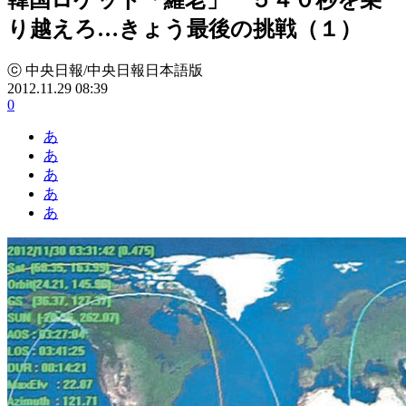
り越えろ…きょう最後の挑戦（１）
ⓒ 中央日報/中央日報日本語版
2012.11.29 08:39
0
あ
あ
あ
あ
あ