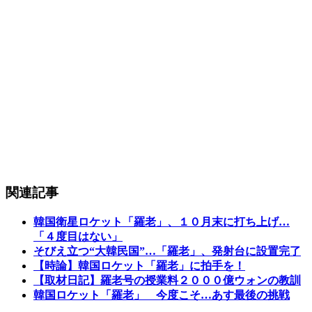
関連記事
韓国衛星ロケット「羅老」、１０月末に打ち上げ…
「４度目はない」
そびえ立つ“大韓民国”…「羅老」、発射台に設置完了
【時論】韓国ロケット「羅老」に拍手を！
【取材日記】羅老号の授業料２０００億ウォンの教訓
韓国ロケット「羅老」 今度こそ…あす最後の挑戦