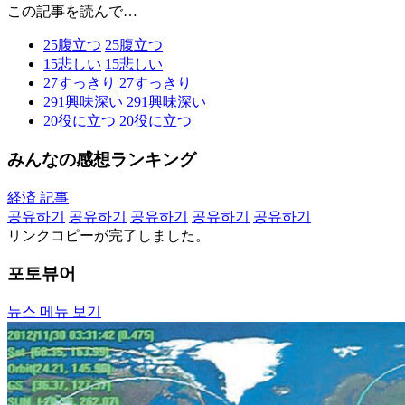
この記事を読んで…
25
腹立つ
25
腹立つ
15
悲しい
15
悲しい
27
すっきり
27
すっきり
291
興味深い
291
興味深い
20
役に立つ
20
役に立つ
みんなの感想ランキング
経済 記事
공유하기
공유하기
공유하기
공유하기
공유하기
リンクコピーが完了しました。
포토뷰어
뉴스 메뉴 보기