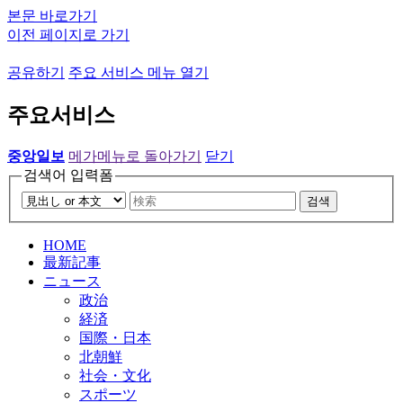
본문 바로가기
이전 페이지로 가기
공유하기
주요 서비스 메뉴 열기
주요서비스
중앙일보
메가메뉴로 돌아가기
닫기
검색어 입력폼
검색
HOME
最新記事
ニュース
政治
経済
国際・日本
北朝鮮
社会・文化
スポーツ