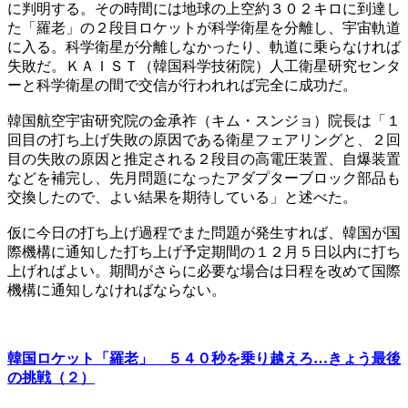
に判明する。その時間には地球の上空約３０２キロに到達し
た「羅老」の２段目ロケットが科学衛星を分離し、宇宙軌道
に入る。科学衛星が分離しなかったり、軌道に乗らなければ
失敗だ。ＫＡＩＳＴ（韓国科学技術院）人工衛星研究センタ
ーと科学衛星の間で交信が行われれば完全に成功だ。
韓国航空宇宙研究院の金承祚（キム・スンジョ）院長は「１
回目の打ち上げ失敗の原因である衛星フェアリングと、２回
目の失敗の原因と推定される２段目の高電圧装置、自爆装置
などを補完し、先月問題になったアダプターブロック部品も
交換したので、よい結果を期待している」と述べた。
仮に今日の打ち上げ過程でまた問題が発生すれば、韓国が国
際機構に通知した打ち上げ予定期間の１２月５日以内に打ち
上げればよい。期間がさらに必要な場合は日程を改めて国際
機構に通知しなければならない。
韓国ロケット「羅老」 ５４０秒を乗り越えろ…きょう最後
の挑戦（２）