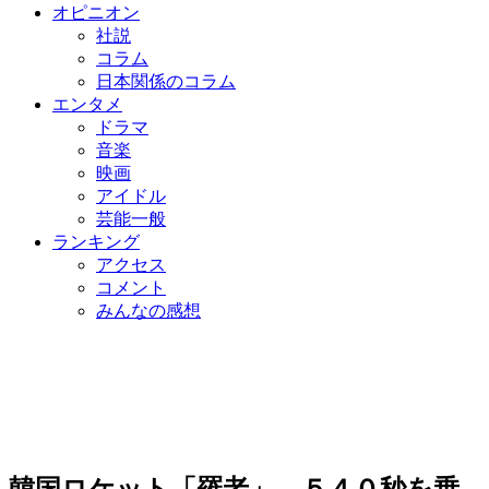
オピニオン
社説
コラム
日本関係のコラム
エンタメ
ドラマ
音楽
映画
アイドル
芸能一般
ランキング
アクセス
コメント
みんなの感想
韓国ロケット「羅老」 ５４０秒を乗