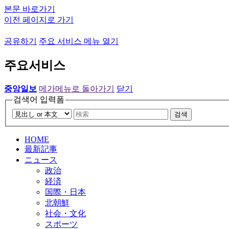
본문 바로가기
이전 페이지로 가기
공유하기
주요 서비스 메뉴 열기
주요서비스
중앙일보
메가메뉴로 돌아가기
닫기
검색어 입력폼
검색
HOME
最新記事
ニュース
政治
経済
国際・日本
北朝鮮
社会・文化
スポーツ