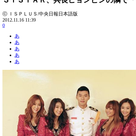
ⓒ ＩＳＰＬＵＳ/中央日報日本語版
2012.11.16 11:39
0
あ
あ
あ
あ
あ