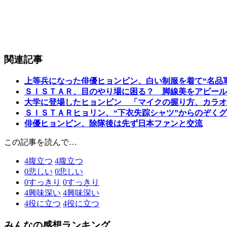
関連記事
上等兵になった俳優ヒョンビン、白い制服を着て“名品
ＳＩＳＴＡＲ、目のやり場に困る？ 脚線美をアピール
大学に登場したヒョンビン 「マイクの握り方、カラオ
ＳＩＳＴＡＲヒョリン、“下衣失踪シャツ”からのぞく
俳優ヒョンビン、除隊後は先ず日本ファンと交流
この記事を読んで…
4
腹立つ
4
腹立つ
0
悲しい
0
悲しい
0
すっきり
0
すっきり
4
興味深い
4
興味深い
4
役に立つ
4
役に立つ
みんなの感想ランキング