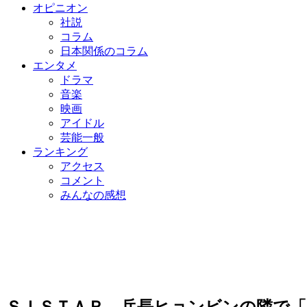
オピニオン
社説
コラム
日本関係のコラム
エンタメ
ドラマ
音楽
映画
アイドル
芸能一般
ランキング
アクセス
コメント
みんなの感想
ＳＩＳＴＡＲ、兵長ヒョンビンの隣で