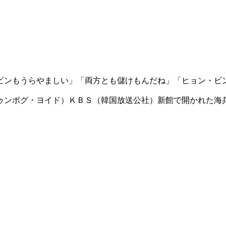
ビンもうらやましい」「両方とも儲けもんだね」「ヒョン・ビ
ゥンポグ・ヨイド）ＫＢＳ（韓国放送公社）新館で開かれた海