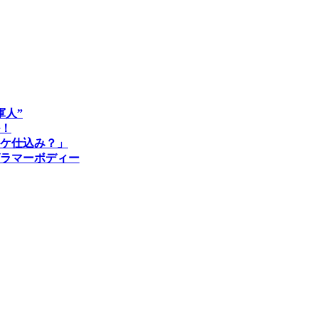
軍人”
！
ケ仕込み？」
グラマーボディー