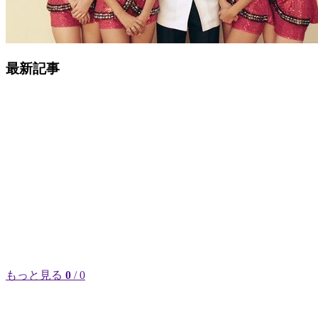
最新記事
もっと見る
0
/ 0