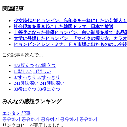
関連記事
少女時代とヒョンビン、忘年会を一緒にしたい芸能人１
社会現象を巻き起こした韓国ドラマ、日本で放送
上等兵になった俳優ヒョンビン、白い制服を着て“名品
大学に登場したヒョンビン 「マイクの握り方、カラオ
ヒョンビンとシン・ミナ、ＦＡ市場に出たものの…今後
この記事を読んで…
472
腹立つ
472
腹立つ
11
悲しい
11
悲しい
37
すっきり
37
すっきり
241
興味深い
241
興味深い
33
役に立つ
33
役に立つ
みんなの感想ランキング
エンタメ 記事
공유하기
공유하기
공유하기
공유하기
공유하기
リンクコピーが完了しました。