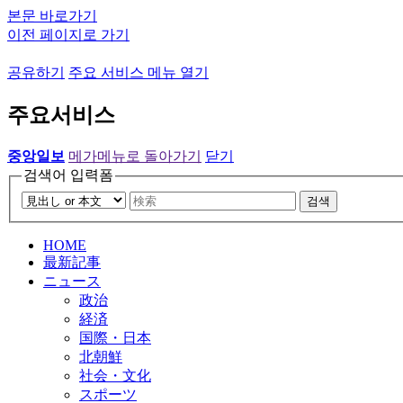
본문 바로가기
이전 페이지로 가기
공유하기
주요 서비스 메뉴 열기
주요서비스
중앙일보
메가메뉴로 돌아가기
닫기
검색어 입력폼
검색
HOME
最新記事
ニュース
政治
経済
国際・日本
北朝鮮
社会・文化
スポーツ