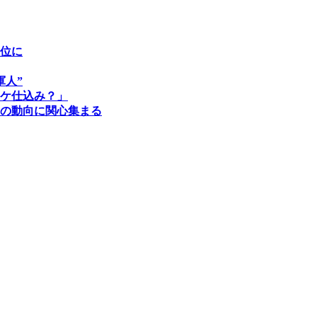
位に
軍人”
ケ仕込み？」
の動向に関心集まる