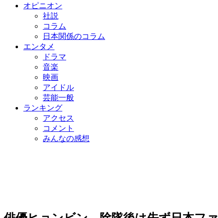
オピニオン
社説
コラム
日本関係のコラム
エンタメ
ドラマ
音楽
映画
アイドル
芸能一般
ランキング
アクセス
コメント
みんなの感想
俳優ヒョンビン、除隊後は先ず日本フ