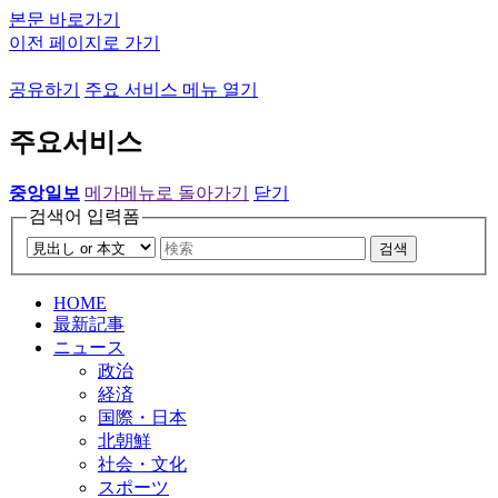
본문 바로가기
이전 페이지로 가기
공유하기
주요 서비스 메뉴 열기
주요서비스
중앙일보
메가메뉴로 돌아가기
닫기
검색어 입력폼
검색
HOME
最新記事
ニュース
政治
経済
国際・日本
北朝鮮
社会・文化
スポーツ