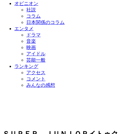
オピニオン
社説
コラム
日本関係のコラム
エンタメ
ドラマ
音楽
映画
アイドル
芸能一般
ランキング
アクセス
コメント
みんなの感想
ＳＵＰＥＲ ＪＵＮＩＯＲイトゥク、