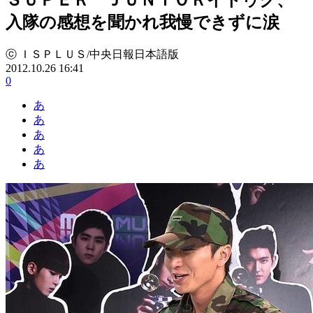
入隊の感想を聞かれ我慢できずに涙
ⓒ ＩＳＰＬＵＳ/中央日報日本語版
2012.10.26 16:41
0
あ
あ
あ
あ
あ