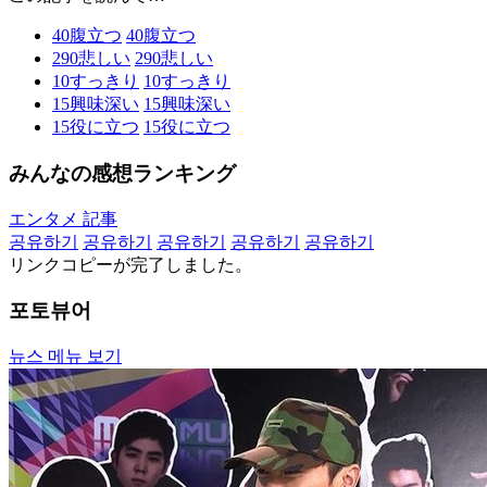
40
腹立つ
40
腹立つ
290
悲しい
290
悲しい
10
すっきり
10
すっきり
15
興味深い
15
興味深い
15
役に立つ
15
役に立つ
みんなの感想ランキング
エンタメ 記事
공유하기
공유하기
공유하기
공유하기
공유하기
リンクコピーが完了しました。
포토뷰어
뉴스 메뉴 보기