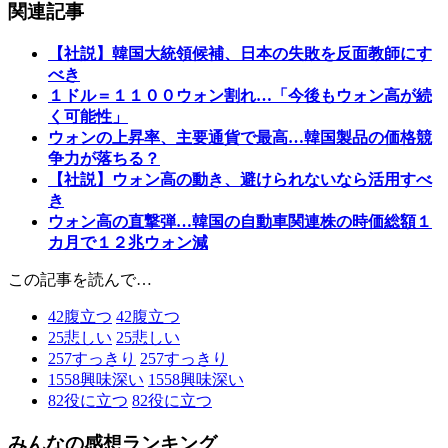
関連記事
【社説】韓国大統領候補、日本の失敗を反面教師にす
べき
１ドル＝１１００ウォン割れ…「今後もウォン高が続
く可能性」
ウォンの上昇率、主要通貨で最高…韓国製品の価格競
争力が落ちる？
【社説】ウォン高の動き、避けられないなら活用すべ
き
ウォン高の直撃弾…韓国の自動車関連株の時価総額１
カ月で１２兆ウォン減
この記事を読んで…
42
腹立つ
42
腹立つ
25
悲しい
25
悲しい
257
すっきり
257
すっきり
1558
興味深い
1558
興味深い
82
役に立つ
82
役に立つ
みんなの感想ランキング