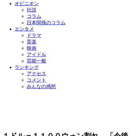
オピニオン
社説
コラム
日本関係のコラム
エンタメ
ドラマ
音楽
映画
アイドル
芸能一般
ランキング
アクセス
コメント
みんなの感想
１ドル＝１１００ウォン割れ…「今後