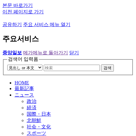
본문 바로가기
이전 페이지로 가기
공유하기
주요 서비스 메뉴 열기
주요서비스
중앙일보
메가메뉴로 돌아가기
닫기
검색어 입력폼
검색
HOME
最新記事
ニュース
政治
経済
国際・日本
北朝鮮
社会・文化
スポーツ