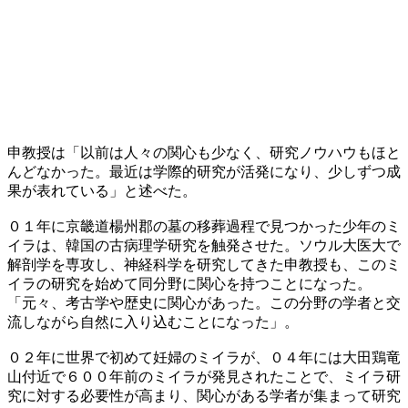
申教授は「以前は人々の関心も少なく、研究ノウハウもほと
んどなかった。最近は学際的研究が活発になり、少しずつ成
果が表れている」と述べた。
０１年に京畿道楊州郡の墓の移葬過程で見つかった少年のミ
イラは、韓国の古病理学研究を触発させた。ソウル大医大で
解剖学を専攻し、神経科学を研究してきた申教授も、このミ
イラの研究を始めて同分野に関心を持つことになった。
「元々、考古学や歴史に関心があった。この分野の学者と交
流しながら自然に入り込むことになった」。
０２年に世界で初めて妊婦のミイラが、０４年には大田鶏竜
山付近で６００年前のミイラが発見されたことで、ミイラ研
究に対する必要性が高まり、関心がある学者が集まって研究