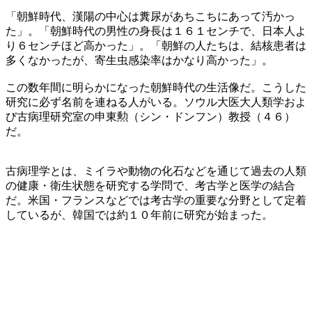
「朝鮮時代、漢陽の中心は糞尿があちこちにあって汚かっ
た」。「朝鮮時代の男性の身長は１６１センチで、日本人よ
り６センチほど高かった」。「朝鮮の人たちは、結核患者は
多くなかったが、寄生虫感染率はかなり高かった」。
この数年間に明らかになった朝鮮時代の生活像だ。こうした
研究に必ず名前を連ねる人がいる。ソウル大医大人類学およ
び古病理研究室の申東勲（シン・ドンフン）教授（４６）
だ。
古病理学とは、ミイラや動物の化石などを通じて過去の人類
の健康・衛生状態を研究する学問で、考古学と医学の結合
だ。米国・フランスなどでは考古学の重要な分野として定着
しているが、韓国では約１０年前に研究が始まった。